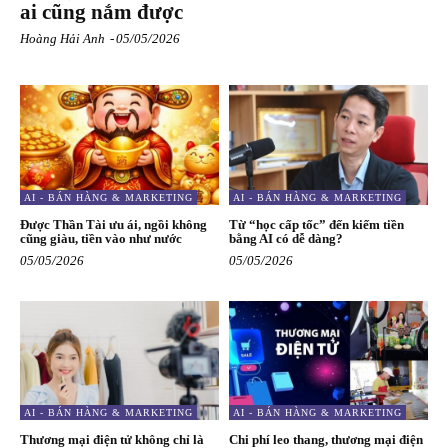
ai cũng nắm được
Hoàng Hải Anh
-
05/05/2026
AI - BÁN HÀNG & MARKETING
AI - BÁN HÀNG & MARKETING
Được Thần Tài ưu ái, ngồi không
Từ “học cấp tốc” đến kiếm tiền
cũng giàu, tiền vào như nước
bằng AI có dễ dàng?
05/05/2026
05/05/2026
AI - BÁN HÀNG & MARKETING
AI - BÁN HÀNG & MARKETING
Thương mại điện tử không chỉ là
Chi phí leo thang, thương mại điện