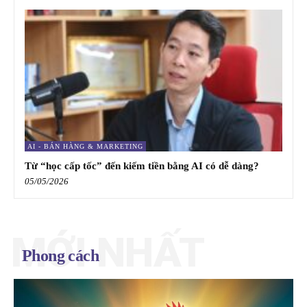
AI - BÁN HÀNG & MARKETING
Từ “học cấp tốc” đến kiếm tiền bằng AI có dễ dàng?
05/05/2026
MỚI NHẤT
Phong cách