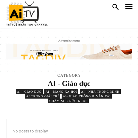
- Advertisement -
CATEGORY
AI - Giáo dục
AI - GIÁO DỤC
AI - MẠNG XÃ HỘI
AI - NHÀ THÔNG MINH
AI TRONG GIẢI TRÍ
AI- GIAO THÔNG & VẬN TẢI
CHĂM SÓC SỨC KHỎE
No posts to display