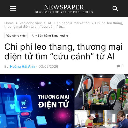
NEWSPAPER
DISCOVER THE ART OF PUBLISHING
Home
Vào công việc
AI - Bán hàng & marketing
Chi phí leo thang,
thương mại điện tử tìm “cứu cánh” từ...
Vào công việc
AI - Bán hàng & marketing
Chi phí leo thang, thương mại
điện tử tìm “cứu cánh” từ AI
0
By
Hoàng Hải Anh
-
03/05/2026