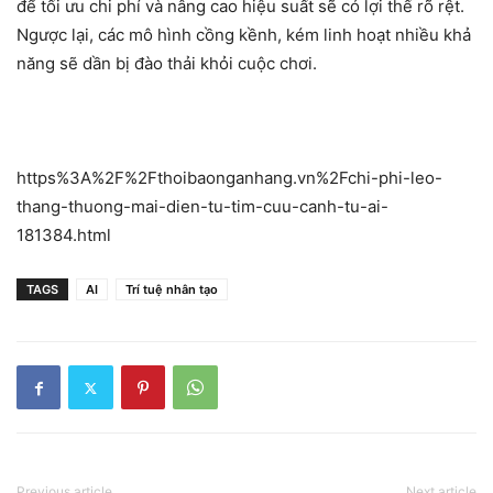
để tối ưu chi phí và nâng cao hiệu suất sẽ có lợi thế rõ rệt.
Ngược lại, các mô hình cồng kềnh, kém linh hoạt nhiều khả
năng sẽ dần bị đào thải khỏi cuộc chơi.
https%3A%2F%2Fthoibaonganhang.vn%2Fchi-phi-leo-
thang-thuong-mai-dien-tu-tim-cuu-canh-tu-ai-
181384.html
TAGS
AI
Trí tuệ nhân tạo
Previous article
Next article