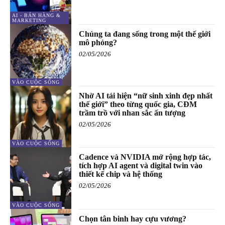
AI - BÁN HÀNG &
MARKETING
Chúng ta đang sống trong một thế giới
mô phỏng?
02/05/2026
VÀO CUỘC SỐNG
Nhờ AI tái hiện “nữ sinh xinh đẹp nhất
thế giới” theo từng quốc gia, CĐM
trầm trồ với nhan sắc ấn tượng
02/05/2026
VÀO CUỘC SỐNG
Cadence và NVIDIA mở rộng hợp tác,
tích hợp AI agent và digital twin vào
thiết kế chip và hệ thống
02/05/2026
VÀO CUỘC SỐNG
Chọn tân binh hay cựu vương?