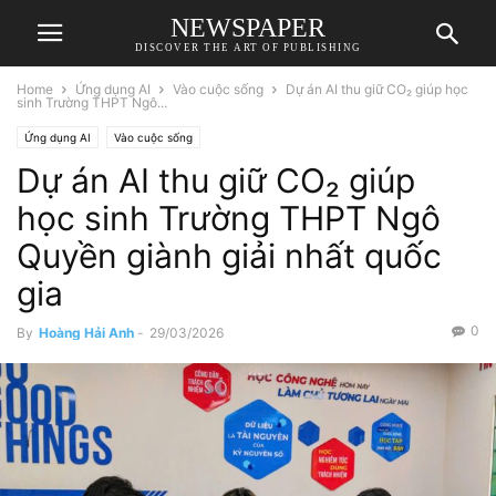
NEWSPAPER
DISCOVER THE ART OF PUBLISHING
Home
Ứng dụng AI
Vào cuộc sống
Dự án AI thu giữ CO₂ giúp học
sinh Trường THPT Ngô...
Ứng dụng AI
Vào cuộc sống
Dự án AI thu giữ CO₂ giúp
học sinh Trường THPT Ngô
Quyền giành giải nhất quốc
gia
0
By
Hoàng Hải Anh
-
29/03/2026