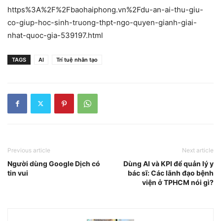
https%3A%2F%2Fbaohaiphong.vn%2Fdu-an-ai-thu-giu-
co-giup-hoc-sinh-truong-thpt-ngo-quyen-gianh-giai-
nhat-quoc-gia-539197.html
TAGS
AI
Trí tuệ nhân tạo
Previous article
Next article
Người dùng Google Dịch có
Dùng AI và KPI để quản lý y
tin vui
bác sĩ: Các lãnh đạo bệnh
viện ở TPHCM nói gì?