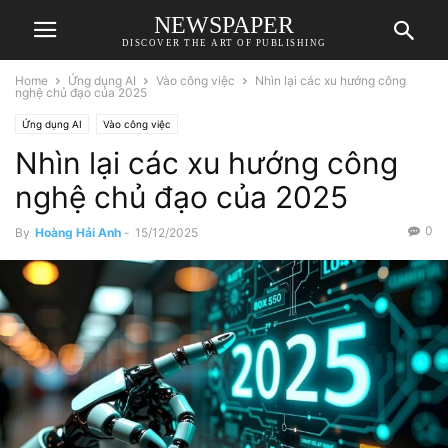
NEWSPAPER
DISCOVER THE ART OF PUBLISHING
Home
Ứng dụng AI
Vào công việc
Nhìn lại các xu hướng công
nghệ chủ đạo của 2025
Ứng dụng AI
Vào công việc
Nhìn lại các xu hướng công
nghệ chủ đạo của 2025
0
By
Hoàng Hải Anh
-
15/12/2025