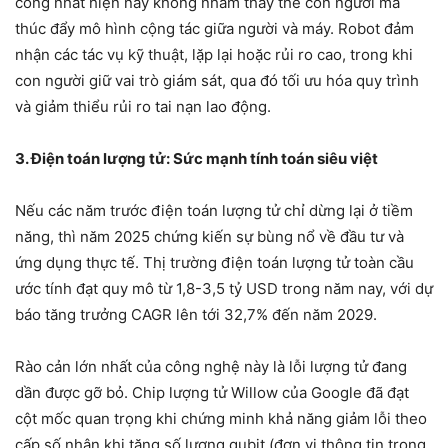
công nhất hiện nay không nhằm thay thế con người mà
thúc đẩy mô hình cộng tác giữa người và máy. Robot đảm
nhận các tác vụ kỹ thuật, lặp lại hoặc rủi ro cao, trong khi
con người giữ vai trò giám sát, qua đó tối ưu hóa quy trình
và giảm thiểu rủi ro tai nạn lao động.
3. Điện toán lượng tử: Sức mạnh tính toán siêu việt
Nếu các năm trước điện toán lượng tử chỉ dừng lại ở tiềm
năng, thì năm 2025 chứng kiến sự bùng nổ về đầu tư và
ứng dụng thực tế. Thị trường điện toán lượng tử toàn cầu
ước tính đạt quy mô từ 1,8-3,5 tỷ USD trong năm nay, với dự
báo tăng trưởng CAGR lên tới 32,7% đến năm 2029.
Rào cản lớn nhất của công nghệ này là lỗi lượng tử đang
dần được gỡ bỏ. Chip lượng tử Willow của Google đã đạt
cột mốc quan trọng khi chứng minh khả năng giảm lỗi theo
cấp số nhân khi tăng số lượng qubit (đơn vị thông tin trong