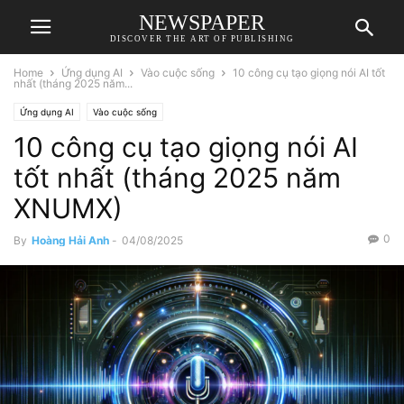
NEWSPAPER
DISCOVER THE ART OF PUBLISHING
Home
Ứng dụng AI
Vào cuộc sống
10 công cụ tạo giọng nói AI tốt
nhất (tháng 2025 năm...
Ứng dụng AI
Vào cuộc sống
10 công cụ tạo giọng nói AI
tốt nhất (tháng 2025 năm
XNUMX)
0
By
Hoàng Hải Anh
-
04/08/2025