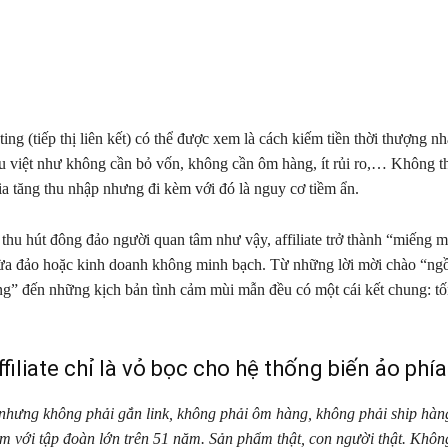
ting (tiếp thị liên kết) có thể được xem là cách kiếm tiền thời thượng nh
 việt như không cần bỏ vốn, không cần ôm hàng, ít rủi ro,… Không t
gia tăng thu nhập nhưng đi kèm với đó là nguy cơ tiềm ẩn.
 thu hút đông đảo người quan tâm như vậy, affiliate trở thành “miếng m
lừa đảo hoặc kinh doanh không minh bạch. Từ những lời mời chào “ng
ing” đến những kịch bản tình cảm mùi mẫn đều có một cái kết chung: tốn
ffiliate chỉ là vỏ bọc cho hệ thống biến ảo phí
 nhưng không phải gắn link, không phải ôm hàng, không phải ship hàn
m với tập đoàn lớn trên 51 năm. Sản phẩm thật, con người thật. Không