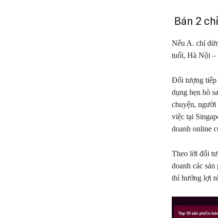
Bán 2 ch
Nếu A. chỉ dừn
tuổi, Hà Nội – 
Đối tượng tiếp
dụng hẹn hò sa
chuyện, người 
việc tại Singa
doanh online c
Theo lời đối t
doanh các sản 
thì hưởng lợi