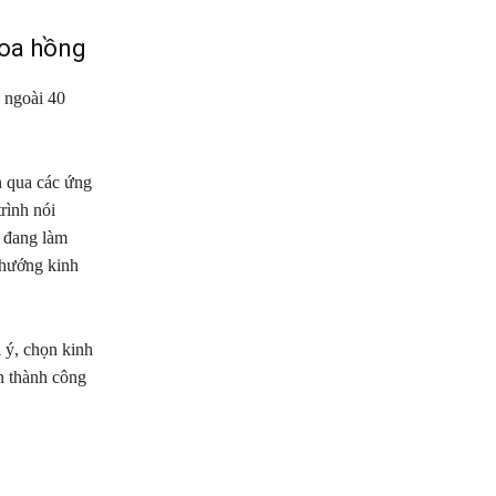
hoa hồng
g ngoài 40
n qua các ứng
rình nói
, đang làm
 hướng kinh
 ý, chọn kinh
n thành công