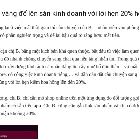
ỉ vàng để lên sàn kinh doanh với lời hẹn 20% 
g lại ở việc mất thời gian thì câu chuyện của B. – nhân viên văn phòn
có phần nghiêm trọng và để lại hậu quả rõ ràng hơn: mất tiền.
 cận chị B. bằng một kịch bản khá quen thuộc, bắt đầu từ việc làm que
u đó nhanh chóng chuyển sang chat qua nền tảng nhắn tin. Trong quá t
kia xây dựng hình ảnh cá nhân đáng tin cậy như bố đơn thân – vợ mất
pore, có công việc kinh doanh riêng,… và dần dẫn dắt câu chuyện sang
ùng với lời hẹn kiếm hoa hồng lên đến 20%.
ượng, chị B. chỉ cần mở shop online trên một ứng dụng do đối tượng gợi
phẩm có sẵn trên app. Chị B. cũng cần gắn link sản phẩm và khi có đơ
 nhuận khoảng 20%.