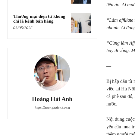
tiền ảo. Ai mu
Thương mại điện tử không
“Làm affiliate
chỉ là kênh bán hàng
nhanh. Ai đang
03/05/2026
“Cùng làm Affi
hay đi vòng. M
—
Bị hấp dẫn từ 
việc tại Hà Nộ
cà phê sau đó,
Hoàng Hải Anh
nước.
https://hoanghaianh.com
Nội dung cuộc 
yêu cầu mua tr
thêm người mới