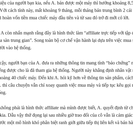
thiệu của người bạn kia, nếu A. bán được một máy thì hưởng khoảng 8,5
 Với cách tính này, mất khoảng 9 tháng, mỗi tháng bán trung bình 2 cái
 hoàn vốn tiền mua chiếc máy đầu tiên và từ sau đó trở đi mới có lời.
A còn nhấn mạnh rằng đây là hình thức làm “affiliate trực tiếp với tập
a sàn trung gian”. Song toàn bộ cơ chế vận hành lại dựa trên việc mua
ời vào hệ thống.
 cậy, người bạn của A. đưa ra những thông tin mang tính “bảo chứng” 
iếng được cho là đã tham gia hệ thống. Người này khẳng định nhân vật n
oảng 40 chiếc máy. Đến khi A. hỏi kỹ hơn về thông tin sản phẩm, các
 thì câu chuyện vẫn chỉ xoay quanh việc mua máy và tiếp tục kêu gọi
ống.
ông phải là hình thức affiliate mà mình được biết, A. quyết định từ chố
kia. Dẫu vậy thứ đọng lại sau nhiều giờ trao đổi của cô vẫn là cảm giá
ớc một mô hình khó phân biệt ranh giới giữa tiếp thị liên kết và bán h