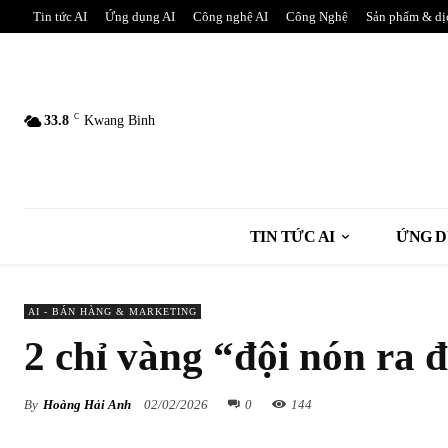
Tin tức AI
Ứng dụng AI
Công nghệ AI
Công Nghệ
Sản phẩm & dị
C
33.8
Kwang Binh
TIN TỨC AI
ỨNG D
AI - BÁN HÀNG & MARKETING
2 chỉ vàng “đội nón ra đ
By
Hoàng Hải Anh
02/02/2026
0
144