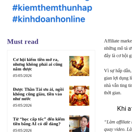
Must read
Affiliate marke
những mô tả ưu
đây là cơ hội 
Cơ hội kiếm tiền mở ra,
nhưng không phải ai cũng
nắm được
Vì sự hấp dẫn,
05/05/2026
gian lợi dụng 
nhà vẫn ting t
Được Thần Tài ưu ái, ngồi
thời gian.
không cũng giàu, tiền vào
như nước
05/05/2026
Khi a
Từ “học cấp tốc” đến kiếm
“Làm affiliate
tiền bằng AI có dễ dàng?
quay video. Là
05/05/2026