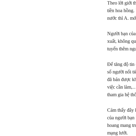
Theo lời giới 
tiền hoa hồng.
nước thì A. mới
Người bạn của 
xuất, không qu
tuyển thêm ngư
Để tăng độ tin
số người nổi t
đã bán được kh
việc cần làm,…
tham gia hệ th
Cảm thấy đây kh
của người bạn 
hoang mang trư
mạng lưới.