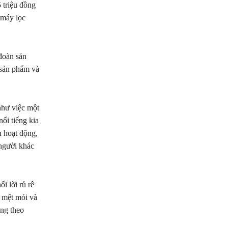
 triệu đồng
 máy lọc
 đoàn sản
 sản phẩm và
như việc một
ổi tiếng kia
h hoạt động,
 người khác
i lời rủ rê
c mệt mỏi và
àng theo