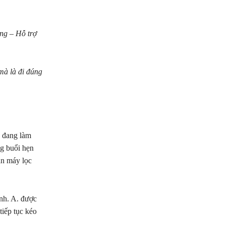
àng – Hỗ trợ
mà là đi đúng
, đang làm
ng buổi hẹn
án máy lọc
ình. A. được
tiếp tục kéo