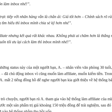
ốn làm inbox nhé!”.
 trực tiếp với nhãn hàng vẫn là chân ái: Giá tốt hơn – Chính sách rõ r
 tìm hiểu thì inbox mình chia sẻ kỹ hơn nhé”.
liate nhưng kết quả rất khác nhau. Không phải ai chăm hơn là thắng 
uốn tối ưu lại cách làm thì inbox mình nhé!”.
những status này của một người bạn, A. – nhân viên văn phòng 30 tuổi
i – đã chủ động inbox vì cũng muốn làm affiliate, muốn kiếm tiền. Tro
 A. mất 2 tiếng đồng hồ để nghe người bạn kia giới thiệu về hệ thống b
trò chuyện, người bạn rủ A. tham gia vào hệ thống làm affiliate của m
ước một sản phẩm trị giá khoảng 150 triệu đồng để trải nghiệm, sau đó 
 vào hệ thống nhằm thu hồi vốn.