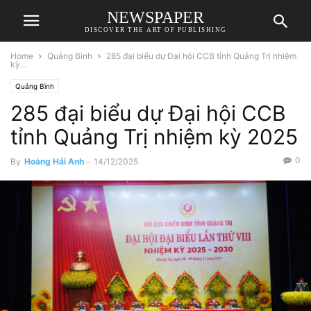
NEWSPAPER
DISCOVER THE ART OF PUBLISHING
Home
Quảng Bình
285 đại biểu dự Đại hội CCB tỉnh Quảng Trị nhiệm
kỳ...
Quảng Bình
285 đại biểu dự Đại hội CCB
tỉnh Quảng Trị nhiệm kỳ 2025
0
By
Hoàng Hải Anh
-
14/12/2025