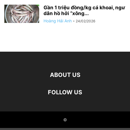
Gần 1 triệu đồng/kg cá khoai, ngư
dân hồ hởi “xông...
Hoàng Hải Anh
-
24/02/2026
ABOUT US
FOLLOW US
©