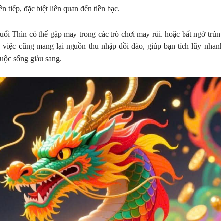
n tiếp, đặc biệt liên quan đến tiền bạc.
ổi Thìn có thể gặp may trong các trò chơi may rủi, hoặc bất ngờ trún
g việc cũng mang lại nguồn thu nhập dồi dào, giúp bạn tích lũy nha
uộc sống giàu sang.