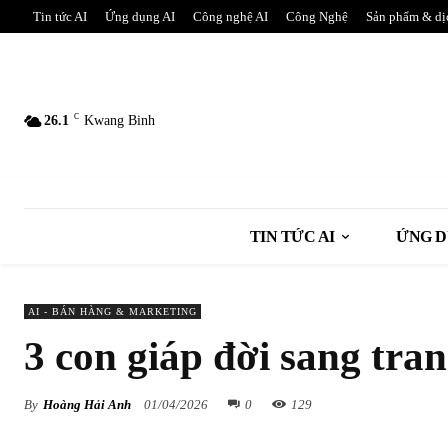
Tin tức AI
Ứng dụng AI
Công nghệ AI
Công Nghệ
Sản phẩm & dị
C
26.1
Kwang Binh
TIN TỨC AI
ỨNG D
AI - BÁN HÀNG & MARKETING
3 con giáp đời sang tra
By
Hoàng Hải Anh
01/04/2026
0
129