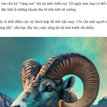
vào chu kỳ “vàng son” khi tài tinh chiếu rọi. Từ ngày mai, bạn có thể 
, đặc biệt là những khoản thu từ trên trời rơi xuống.
y là thời điểm cực kỳ thích hợp để thử vận may. Chỉ cần một quyết 
úng lớn”, tiền bạc đầy túi, cuộc sống dư dả hơn trước rất nhiều.