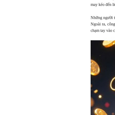
may kéo đến liê
Những người tu
Ngoài ra, côn
chạm tay vào c