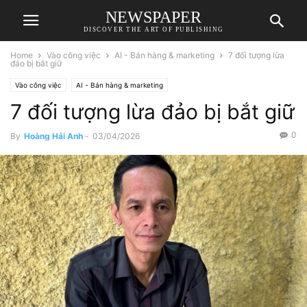
NEWSPAPER
DISCOVER THE ART OF PUBLISHING
Home
Vào công việc
AI - Bán hàng & marketing
7 đối tượng lừa
đảo bị bắt giữ
Vào công việc
AI - Bán hàng & marketing
7 đối tượng lừa đảo bị bắt giữ
0
By
Hoàng Hải Anh
-
03/04/2026