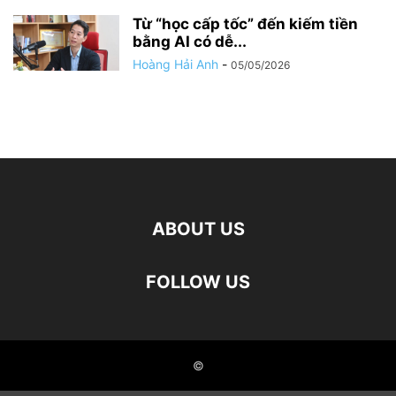
Từ “học cấp tốc” đến kiếm tiền
bằng AI có dễ...
Hoàng Hải Anh
-
05/05/2026
ABOUT US
FOLLOW US
©