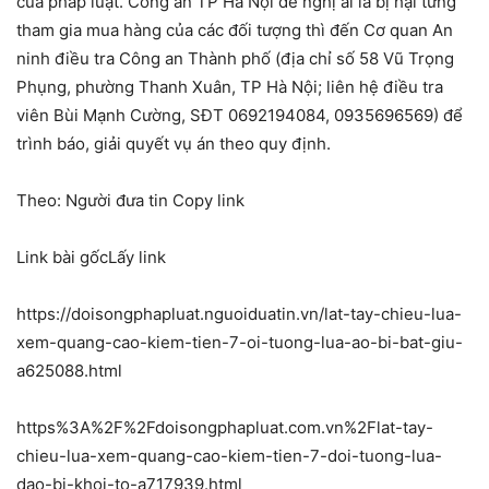
của pháp luật. Công an TP Hà Nội đề nghị ai là bị hại từng
tham gia mua hàng của các đối tượng thì đến Cơ quan An
ninh điều tra Công an Thành phố (địa chỉ số 58 Vũ Trọng
Phụng, phường Thanh Xuân, TP Hà Nội; liên hệ điều tra
viên Bùi Mạnh Cường, SĐT 0692194084, 0935696569) để
trình báo, giải quyết vụ án theo quy định.
Theo:
Người đưa tin
Copy link
Link bài gốc
Lấy link
https://doisongphapluat.nguoiduatin.vn/lat-tay-chieu-lua-
xem-quang-cao-kiem-tien-7-oi-tuong-lua-ao-bi-bat-giu-
a625088.html
https%3A%2F%2Fdoisongphapluat.com.vn%2Flat-tay-
chieu-lua-xem-quang-cao-kiem-tien-7-doi-tuong-lua-
dao-bi-khoi-to-a717939.html