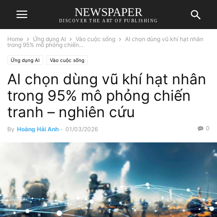
NEWSPAPER
DISCOVER THE ART OF PUBLISHING
Home
Ứng dụng AI
Vào cuộc sống
AI chọn dùng vũ khí hạt nhân
trong 95% mô phỏng chiến...
Ứng dụng AI
Vào cuộc sống
AI chọn dùng vũ khí hạt nhân
trong 95% mô phỏng chiến
tranh – nghiên cứu
0
By
Hoàng Hải Anh
-
01/03/2026