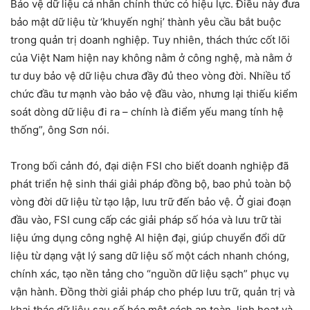
Bảo vệ dữ liệu cá nhân chính thức có hiệu lực. Điều này đưa
bảo mật dữ liệu từ ‘khuyến nghị’ thành yêu cầu bắt buộc
trong quản trị doanh nghiệp. Tuy nhiên, thách thức cốt lõi
của Việt Nam hiện nay không nằm ở công nghệ, mà nằm ở
tư duy bảo vệ dữ liệu chưa đầy đủ theo vòng đời. Nhiều tổ
chức đầu tư mạnh vào bảo vệ đầu vào, nhưng lại thiếu kiểm
soát dòng dữ liệu đi ra – chính là điểm yếu mang tính hệ
thống”, ông Sơn nói.
Trong bối cảnh đó, đại diện FSI cho biết doanh nghiệp đã
phát triển hệ sinh thái giải pháp đồng bộ, bao phủ toàn bộ
vòng đời dữ liệu từ tạo lập, lưu trữ đến bảo vệ. Ở giai đoạn
đầu vào, FSI cung cấp các giải pháp số hóa và lưu trữ tài
liệu ứng dụng công nghệ AI hiện đại, giúp chuyển đổi dữ
liệu từ dạng vật lý sang dữ liệu số một cách nhanh chóng,
chính xác, tạo nền tảng cho “nguồn dữ liệu sạch” phục vụ
vận hành. Đồng thời giải pháp cho phép lưu trữ, quản trị và
khai thác dữ liệu sau số hóa một cách an toàn, linh hoạt và