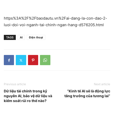
https%3A%2F%2Fbaodautu.vn%2Fai-dang-la-con-dao-2-
luoi-doi-voi-nganh-tai-chinh-ngan-hang-d576205.html
TAGS
AI
Điện thoại
Previous article
Next article
Dữ liệu tài chính trong kỷ
“Kinh tế AI sẽ là động lực
nguyên AI, bảo vệ dữ liệu và
tăng trưởng của tương lai”
kiểm soát rủi ro thế nào?