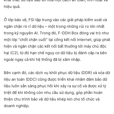
hiệu quả.
Ở lớp bảo vệ, FSI tập trung vào các giải pháp kiểm soát và
ngăn chặn rò rỉ dữ liệu – một trong những rủi ro lớn nhất
trong kỷ nguyên AI. Trong đó, F-DDH Box đóng vai trò như
một lớp “chốt chặn cuối” tại cổng kết nối Internet, giúp phát
hiện và ngăn chặn các kết nối bất thường tới máy chủ độc
hại (C2), từ đó hạn chế nguy cơ dữ liệu bị đánh cắp ra bên
ngoài ngay cả khi hệ thống đã bị xâm nhập.
Bên cạnh đó, các dịch vụ khôi phục dữ liệu (DDR) và xóa dữ
liệu an toàn (DDC) cũng được triển khai nhằm đảm bảo dữ
liệu luôn sẵn sàng phục hồi khi xảy ra sự cố và được xử lý
triệt để khi không còn nhu cầu sử dụng, góp phần hoàn
thiện chu trình bảo vệ dữ liệu khép kín cho tổ chức và
doanh nghiệp.