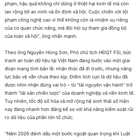
phạm, hậu quả không chỉ dừng ở thiệt hại kinh tế mà còn
lan rộng tới an ninh và ổn định xã hội. Cuộc chiến với tội
phạm công nghệ cao vì thế không còn là nhiệm vụ riêng
của cơ quan chức năng, mà đòi hỏi sự tham gia đồng bộ
của toàn xã hội”, ông nhấn mạnh.
Theo ông Nguyễn Hùng Sơn, Phó chủ tịch HĐQT FSI, bức
tranh an toàn dữ liệu tại Việt Nam đang bước vào một giai
đoạn mang tính bản lề: nhận thức đã đi trước, nhưng năng
lực bảo vệ vẫn chưa theo kịp. Điểm tích cực là dữ liệu đã
được nhìn nhận đúng vai trò – từ “tài nguyên vận hành” trở
thành “tài sản chiến lược” của doanh nghiệp và nền kinh tế.
Tuy nhiên, tốc độ số hóa và mở rộng hệ sinh thái số hiện
nay đang nhanh hơn đáng kể so với khả năng kiểm soát rủi
ro dữ liệu của phần lớn tổ chức.
“Năm 2026 đánh dấu một bước ngoặt quan trọng khi Luật