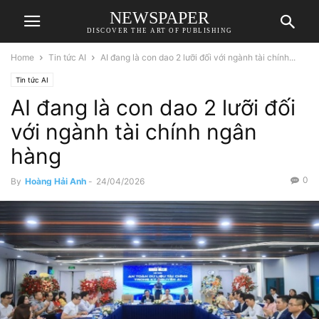
NEWSPAPER
DISCOVER THE ART OF PUBLISHING
Home
Tin tức AI
AI đang là con dao 2 lưỡi đối với ngành tài chính...
Tin tức AI
AI đang là con dao 2 lưỡi đối
với ngành tài chính ngân
hàng
0
By
Hoàng Hải Anh
-
24/04/2026