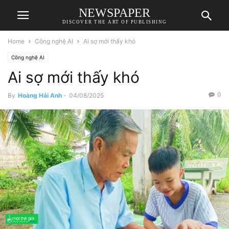
NEWSPAPER
DISCOVER THE ART OF PUBLISHING
Home
Công nghệ AI
Ai sợ mới thấy khó
Công nghệ AI
Ai sợ mới thấy khó
0
By
Hoàng Hải Anh
-
04/08/2025