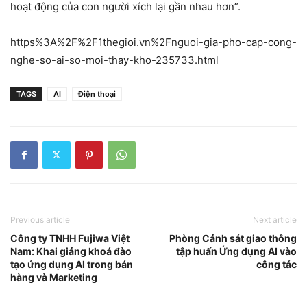
hoạt động của con người xích lại gần nhau hơn”.
https%3A%2F%2F1thegioi.vn%2Fnguoi-gia-pho-cap-cong-
nghe-so-ai-so-moi-thay-kho-235733.html
TAGS
AI
Điện thoại
Previous article
Next article
Công ty TNHH Fujiwa Việt
Phòng Cảnh sát giao thông
Nam: Khai giảng khoá đào
tập huấn Ứng dụng AI vào
tạo ứng dụng AI trong bán
công tác
hàng và Marketing