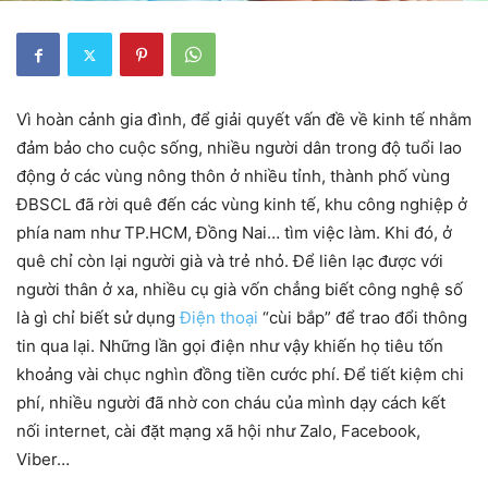
Vì hoàn cảnh gia đình, để giải quyết vấn đề về kinh tế nhằm
đảm bảo cho cuộc sống, nhiều người dân trong độ tuổi lao
động ở các vùng nông thôn ở nhiều tỉnh, thành phố vùng
ĐBSCL đã rời quê đến các vùng kinh tế, khu công nghiệp ở
phía nam như TP.HCM, Đồng Nai… tìm việc làm. Khi đó, ở
quê chỉ còn lại người già và trẻ nhỏ. Để liên lạc được với
người thân ở xa, nhiều cụ già vốn chẳng biết công nghệ số
là gì chỉ biết sử dụng
Điện thoại
“cùi bắp” để trao đổi thông
tin qua lại. Những lần gọi điện như vậy khiến họ tiêu tốn
khoảng vài chục nghìn đồng tiền cước phí. Để tiết kiệm chi
phí, nhiều người đã nhờ con cháu của mình dạy cách kết
nối internet, cài đặt mạng xã hội như Zalo, Facebook,
Viber…