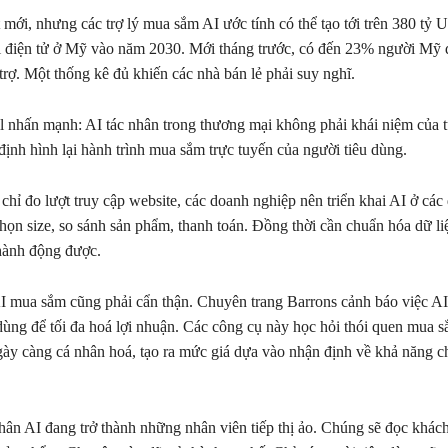
 mới, nhưng các trợ lý mua sắm AI ước tính có thể tạo tới trên 380 tỷ
i điện tử ở Mỹ vào năm 2030. Mới tháng trước, có đến 23% người Mỹ
trợ. Một thống kê đủ khiến các nhà bán lẻ phải suy nghĩ.
ail nhấn mạnh: AI tác nhân trong thương mại không phải khái niệm của 
định hình lại hành trình mua sắm trực tuyến của người tiêu dùng.
 chỉ đo lượt truy cập website, các doanh nghiệp nên triển khai AI ở các
họn size, so sánh sản phẩm, thanh toán. Đồng thời cần chuẩn hóa dữ l
hành động được.
 mua sắm cũng phải cẩn thận. Chuyên trang Barrons cảnh báo việc A
ùng để tối đa hoá lợi nhuận. Các công cụ này học hỏi thói quen mua 
gày càng cá nhân hoá, tạo ra mức giá dựa vào nhận định về khả năng ch
hân AI đang trở thành những nhân viên tiếp thị ảo. Chúng sẽ đọc khác