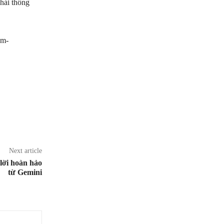
phải thông
am-
Next article
 lời hoàn hảo
từ Gemini