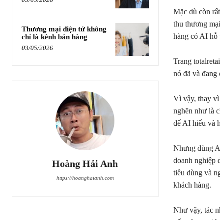
Mặc dù còn rất
thu thương mạ
Thương mại điện tử không
hàng có AI hỗ 
chỉ là kênh bán hàng
03/05/2026
Trang totalret
nó đã và đang 
Vì vậy, thay vì
nghẽn như là c
để AI hiểu và 
Nhưng dùng AI
doanh nghiệp d
Hoàng Hải Anh
tiêu dùng và n
https://hoanghaianh.com
khách hàng.
Như vậy, tác n