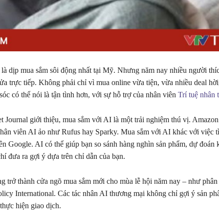
là dịp mua sắm sôi động nhất tại Mỹ. Nhưng năm nay nhiều người thí
ửa trực tiếp. Không phải chỉ vì mua online vừa tiện, vừa nhiều deal hời
óc có thể nói là tận tình hơn, với sự hỗ trợ của nhân viên
Trí tuệ nhân 
t Journal giới thiệu, mua sắm với AI là một trải nghiệm thú vị. Amazo
nhân viên AI ảo như Rufus hay Sparky. Mua sắm với AI khác với việc 
rên Google. AI có thể giúp bạn so sánh hàng nghìn sản phẩm, dự đoán k
hí đưa ra gợi ý dựa trên chỉ dẫn của bạn.
g trở thành cửa ngõ mua sắm mới cho mùa lễ hội năm nay – như phân 
licy International. Các tác nhân AI thương mại không chỉ gợi ý sản p
thực hiện giao dịch.