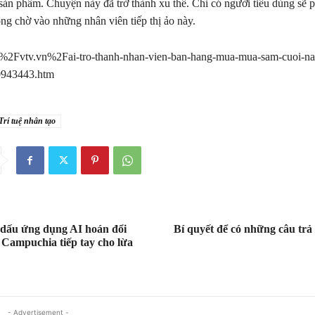
 sản phẩm. Chuyện này đã trở thành xu thế. Chỉ có người tiêu dùng sẽ 
ông chờ vào những nhân viên tiếp thị ảo này.
2Fvtv.vn%2Fai-tro-thanh-nhan-vien-ban-hang-mua-mua-sam-cuoi-n
943443.htm
Trí tuệ nhân tạo
 dấu ứng dụng AI hoán đổi
Bí quyết để có những câu trả
Campuchia tiếp tay cho lừa
- Advertisement -