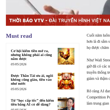
Must read
Cuối năm luôn 
hơn là đi sắm s
họ được chăm s
Cơ hội kiếm tiền mở ra,
nhưng không phải ai cũng
nắm được
Như Wall Stree
05/05/2026
giờ đã có các 
truyền thống t
Được Thần Tài ưu ái, ngồi
giảm và thậm c
không cũng giàu, tiền vào
như nước
05/05/2026
Rõ ràng AI đan
Competition Po
Từ “học cấp tốc” đến kiếm
làm trung gian 
tiền bằng AI có dễ dàng?
05/05/2026