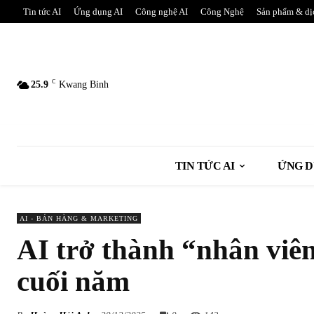
Tin tức AI
Ứng dụng AI
Công nghệ AI
Công Nghệ
Sản phẩm & dị
C
25.9
Kwang Binh
TIN TỨC AI
ỨNG D
AI - BÁN HÀNG & MARKETING
AI trở thành “nhân vi
cuối năm