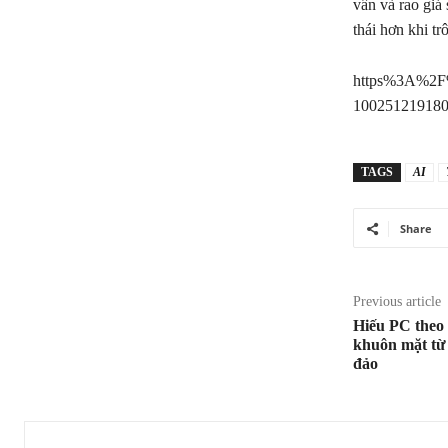
vấn và rao giá
thái hơn khi tr
https%3A%2F%
100251219180
TAGS
AI
Share
Previous article
Hiếu PC theo
khuôn mặt từ 
đảo