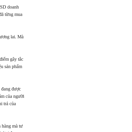
 USD doanh
 đã từng mua
tương lai. Mà
 điểm gây tắc
iệu sản phẩm
I đang được
sắm của người
i trả của
h hàng mà tư