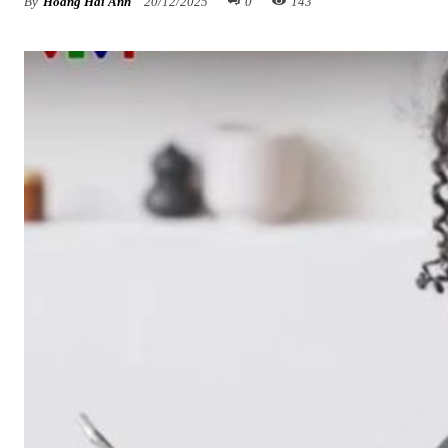
By
Hoàng Hải Anh
20/12/2025
0
143