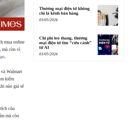
Thương mại điện tử không
chỉ là kênh bán hàng
03/05/2026
Chi phí leo thang, thương
ch mua online
mại điện tử tìm “cứu cánh”
từ AI
, mà còn vì
03/05/2026
tạo
.
n và Walmart
tìm kiếm
hi nào giá sẽ
tích của
hẩm mà còn