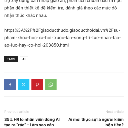
trợ xây dựng bản nháp giáo án, phân tích chuẩn đầu ra học
phần đến thiết kế đề kiểm tra, đánh giá theo các mức độ
nhận thức khác nhau.
https%3A%2F%2Fgiaoducthudo.giaoducthoidai.vn%2Fsu-
pham-khoa-hoc-xa-hoi-truoc-lan-song-tri-tue-nhan-tao-
ap-luc-hay-co-hoi-203850.html
TAGS
AI
Previous article
Next article
35% HR lo nhân viên dùng AI
Ai mới thực sự là người kiếm
tạo ra “rác” – Làm sao cân
bộn tiền?