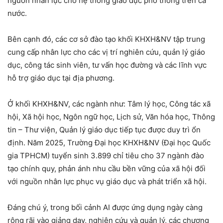
nguồn nhân lực cho hệ thống giáo dục phổ thông trên cả
nước.
Bên cạnh đó, các cơ sở đào tạo khối KHXH&NV tập trung
cung cấp nhân lực cho các vị trí nghiên cứu, quản lý giáo
dục, công tác sinh viên, tư vấn học đường và các lĩnh vực
hỗ trợ giáo dục tại địa phương.
Ở khối KHXH&NV, các ngành như: Tâm lý học, Công tác xã
hội, Xã hội học, Ngôn ngữ học, Lịch sử, Văn hóa học, Thông
tin – Thư viện, Quản lý giáo dục tiếp tục được duy trì ổn
định. Năm 2025, Trường Đại học KHXH&NV (Đại học Quốc
gia TPHCM) tuyển sinh 3.899 chỉ tiêu cho 37 ngành đào
tạo chính quy, phản ánh nhu cầu bền vững của xã hội đối
với nguồn nhân lực phục vụ giáo dục và phát triển xã hội.
Đáng chú ý, trong bối cảnh AI được ứng dụng ngày càng
rộng rãi vào giảng dạy, nghiên cứu và quản lý, các chương