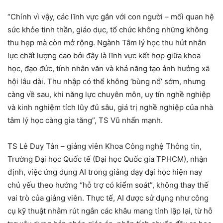
“Chính vì vậy, các lĩnh vực gắn với con người – mối quan hệ
sức khỏe tinh thần, giáo dục, tổ chức không những không
thu hẹp mà còn mở rộng. Ngành Tâm lý học thu hút nhân
lực chất lượng cao bởi đây là lĩnh vực kết hợp giữa khoa
học, đạo đức, tính nhân văn và khả năng tạo ảnh hưởng xã
hội lâu dài. Thu nhập có thể không ‘bùng nổ’ sớm, nhưng
càng về sau, khi năng lực chuyên môn, uy tín nghề nghiệp
và kinh nghiệm tích lũy đủ sâu, giá trị nghề nghiệp của nhà
tâm lý học càng gia tăng”, TS Vũ nhấn mạnh.
TS Lê Duy Tân – giảng viên Khoa Công nghệ Thông tin,
Trường Đại học Quốc tế (Đại học Quốc gia TPHCM), nhận
định, việc ứng dụng AI trong giảng dạy đại học hiện nay
chủ yếu theo hướng “hỗ trợ có kiểm soát”, không thay thế
vai trò của giảng viên. Thực tế, AI được sử dụng như công
cụ kỹ thuật nhằm rút ngắn các khâu mang tính lặp lại, từ hỗ