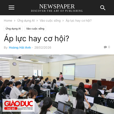
NEWSPAPER
DISCOVER THE ART OF PUBLISHING
Home
Ứng dụng AI
Vào cuộc sống
Áp lực hay cơ hội?
Ứng dụng AI
Vào cuộc sống
Áp lực hay cơ hội?
0
By
Hoàng Hải Anh
-
28/02/2026