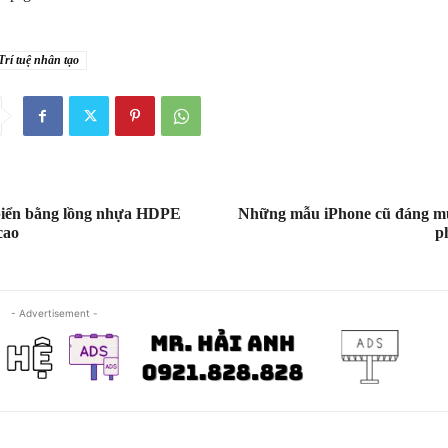
Trí tuệ nhân tạo
biển bằng lồng nhựa HDPE
Những mẫu iPhone cũ đáng mu
cao
p
- Advertisement -