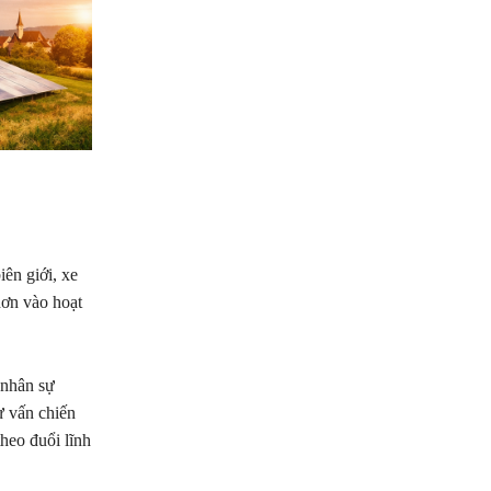
iên giới, xe
hơn vào hoạt
 nhân sự
ư vấn chiến
heo đuổi lĩnh