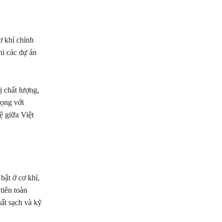
ơ khí chính
hi các dự án
ị chất lượng,
rọng với
ệ giữa Việt
bật ở cơ khí,
tiên toàn
uất sạch và kỹ