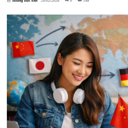
By
Hoàng Hải Anh
20/02/2026
0
148