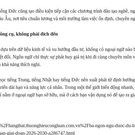
iếng Đức cũng tạo điều kiện tiếp cận các chương trình đào tạo nghề, n
hâu Âu, nơi tiêu chuẩn lương và môi trường làm việc ổn định, chuyên ng
ông cụ, không phải đích đến
dựa trên dữ liệu kinh tế và xu hướng đầu tư, không có ngoại ngữ nào
ệt đối. Ngôn ngữ chỉ thực sự phát huy giá trị khi đi cùng chuyên môn 
 khả năng thích nghi.
học tiếng Trung, tiếng Nhật hay tiếng Đức nên xuất phát từ định hướn
triển dài hạn và năng lực cá nhân. Trong một thế giới biến động nhanh, 
ỉ nằm ở ngoại ngữ bạn sở hữu, mà ở cách bạn vận dụng nó để tạo ra giá 
2Fhangthat.thuonghieucongluan.com.vn%2Fba-ngon-ngu-duoc-du-ba
nhap-giai-doan-2026-2030-a286747.html