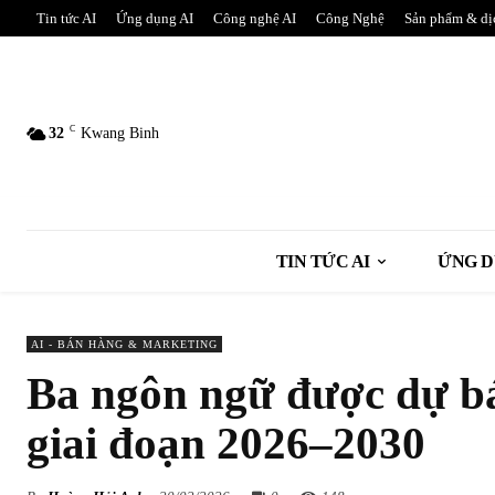
Tin tức AI
Ứng dụng AI
Công nghệ AI
Công Nghệ
Sản phẩm & dị
C
32
Kwang Binh
TIN TỨC AI
ỨNG D
AI - BÁN HÀNG & MARKETING
Ba ngôn ngữ được dự bá
giai đoạn 2026–2030