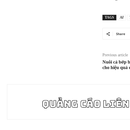
TAGS
AI
Share
Previous article
Nuôi cá bớp 
cho hiệu quả 