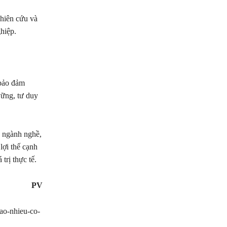
ghiên cứu và
hiệp.
 bảo đảm
vững, tư duy
g ngành nghề,
lợi thế cạnh
trị thực tế.
PV
o-nhieu-co-