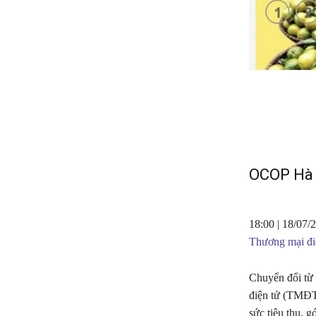
OCOP Hà T
18:00 | 18/07/
Thương mại đi
Chuyển đổi từ 
điện tử (TMĐT
sức tiêu thụ, g