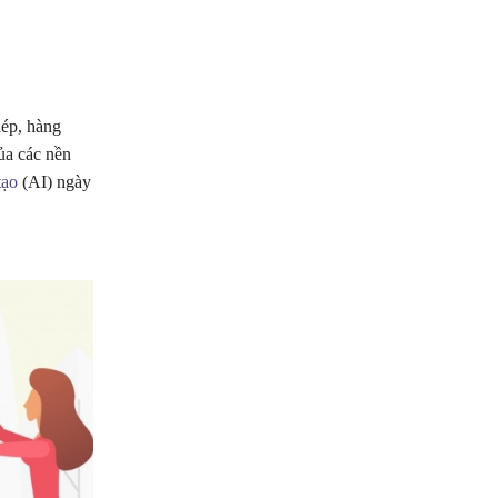
hép, hàng
của các nền
tạo
(AI) ngày