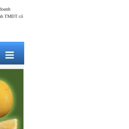
 doanh
oanh TMĐT có