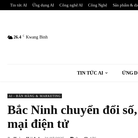
Tin tức AI
Ứng dụng AI
Công nghệ AI
Công Nghệ
Sản phẩm & dị
C
26.4
Kwang Binh
TIN TỨC AI
ỨNG D
AI - BÁN HÀNG & MARKETING
Bắc Ninh chuyển đổi số,
mại điện tử