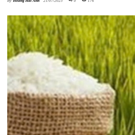
By
Hoàng Hải Anh
21/07/2025
0
176