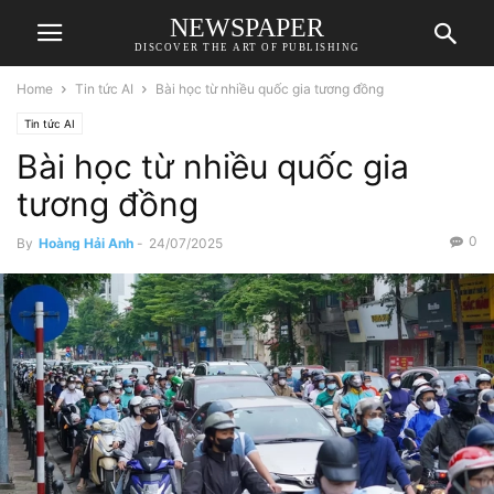
NEWSPAPER
DISCOVER THE ART OF PUBLISHING
Home
Tin tức AI
Bài học từ nhiều quốc gia tương đồng
Tin tức AI
Bài học từ nhiều quốc gia
tương đồng
0
By
Hoàng Hải Anh
-
24/07/2025