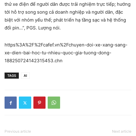
thử xe điện để người dân được trải nghiệm trực tiếp; hướng
tới hỗ trợ song song cả doanh nghiệp và người dân, đặc
biệt với nhóm yếu thế; phát triển hạ tầng sạc và hệ thống
đổi pin…”, PGS. Lượng nói.
https%3A%2F%2Fcafef.vn%2Fchuyen-doi-xe-xang-sang-
xe-dien-bai-hoc-tu-nhieu-quoc-gia-tuong-dong-
188250724142315453.chn
TAGS
AI
Previous article
Next article