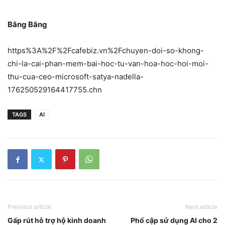
Băng Băng
https%3A%2F%2Fcafebiz.vn%2Fchuyen-doi-so-khong-
chi-la-cai-phan-mem-bai-hoc-tu-van-hoa-hoc-hoi-moi-
thu-cua-ceo-microsoft-satya-nadella-
176250529164417755.chn
TAGS
AI
Previous article
Next article
Gấp rút hỗ trợ hộ kinh doanh
Phổ cập sử dụng AI cho 2