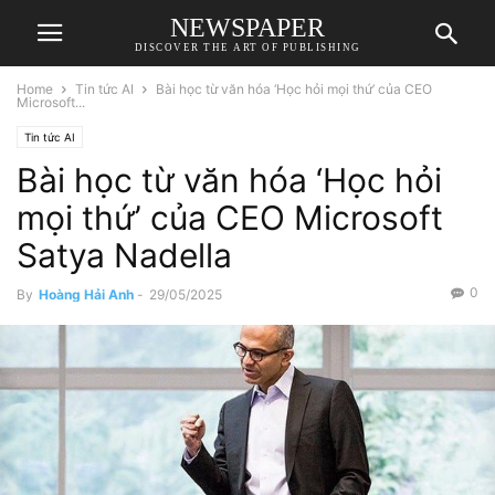
NEWSPAPER
DISCOVER THE ART OF PUBLISHING
Home
Tin tức AI
Bài học từ văn hóa ‘Học hỏi mọi thứ’ của CEO
Microsoft...
Tin tức AI
Bài học từ văn hóa ‘Học hỏi
mọi thứ’ của CEO Microsoft
Satya Nadella
0
By
Hoàng Hải Anh
-
29/05/2025