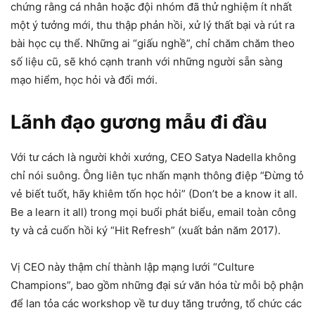
chứng rằng cá nhân hoặc đội nhóm đã thử nghiệm ít nhất
một ý tưởng mới, thu thập phản hồi, xử lý thất bại và rút ra
bài học cụ thể. Những ai “giấu nghề”, chỉ chăm chăm theo
số liệu cũ, sẽ khó cạnh tranh với những người sẵn sàng
mạo hiểm, học hỏi và đổi mới.
Lãnh đạo gương mẫu đi đầu
Với tư cách là người khởi xướng, CEO Satya Nadella không
chỉ nói suông. Ông liên tục nhấn mạnh thông điệp “Đừng tỏ
vẻ biết tuốt, hãy khiêm tốn học hỏi” (Don’t be a know it all.
Be a learn it all) trong mọi buổi phát biểu, email toàn công
ty và cả cuốn hồi ký “Hit Refresh” (xuất bản năm 2017).
Vị CEO này thậm chí thành lập mạng lưới “Culture
Champions”, bao gồm những đại sứ văn hóa từ mỗi bộ phận
để lan tỏa các workshop về tư duy tăng trưởng, tổ chức các