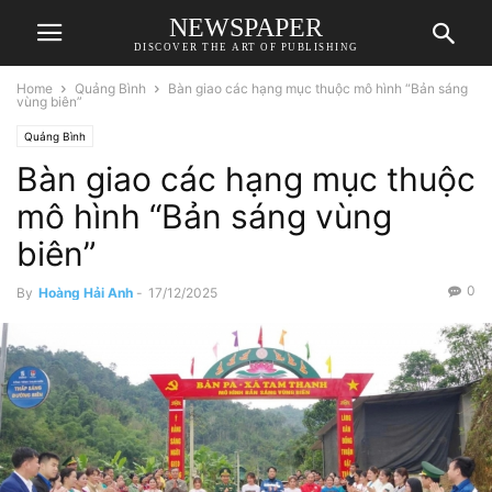
NEWSPAPER
DISCOVER THE ART OF PUBLISHING
Home
Quảng Bình
Bàn giao các hạng mục thuộc mô hình “Bản sáng
vùng biên”
Quảng Bình
Bàn giao các hạng mục thuộc
mô hình “Bản sáng vùng
biên”
0
By
Hoàng Hải Anh
-
17/12/2025