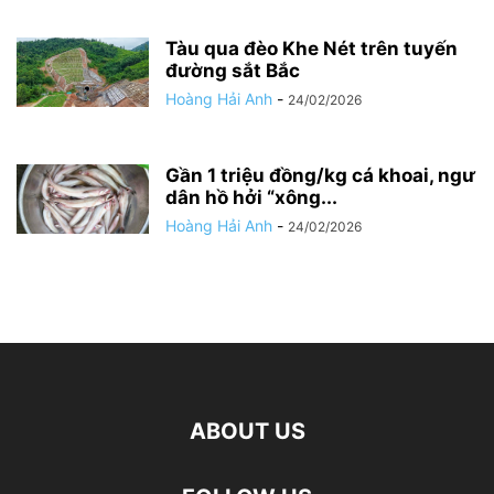
Tàu qua đèo Khe Nét trên tuyến
đường sắt Bắc
Hoàng Hải Anh
-
24/02/2026
Gần 1 triệu đồng/kg cá khoai, ngư
dân hồ hởi “xông...
Hoàng Hải Anh
-
24/02/2026
ABOUT US