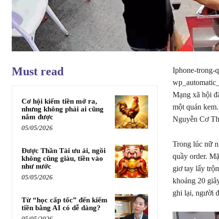
Must read
Iphone-trong-
wp_automatic_
Mạng xã hội đă
Cơ hội kiếm tiền mở ra,
một quán kem. 
nhưng không phải ai cũng
nắm được
Nguyễn Cơ Thạc
05/05/2026
Trong lúc nữ n
Được Thần Tài ưu ái, ngồi
quầy order. Mặ
không cũng giàu, tiền vào
như nước
giơ tay lấy tr
05/05/2026
khoảng 20 giây
ghi lại, người
Từ “học cấp tốc” đến kiếm
tiền bằng AI có dễ dàng?
05/05/2026