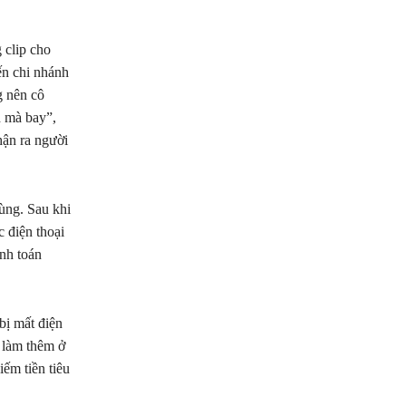
 clip cho
ến chi nhánh
g nên cô
h mà bay”,
hận ra người
ùng. Sau khi
c điện thoại
anh toán
bị mất điện
i làm thêm ở
iếm tiền tiêu