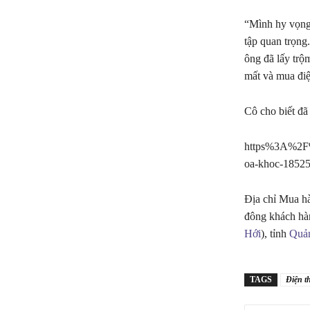
“Mình hy vọng n
tập quan trọng
ông đã lấy trộ
mất và mua điệ
Cô cho biết đã
https%3A%2F%2
oa-khoc-1852
Địa chỉ Mua hà
đông khách hà
Hới
), tỉnh
Quả
TAGS
Điện t