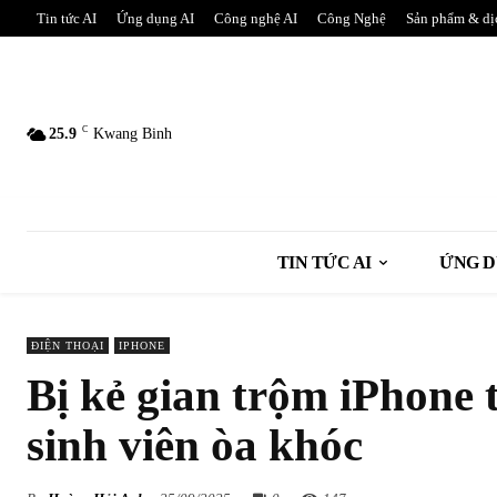
Tin tức AI
Ứng dụng AI
Công nghệ AI
Công Nghệ
Sản phẩm & dị
C
25.9
Kwang Binh
TIN TỨC AI
ỨNG D
ĐIỆN THOẠI
IPHONE
Bị kẻ gian trộm iPhone
sinh viên òa khóc