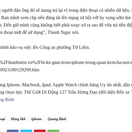
gười đàn ông đó sẽ mang trả lại vì trong điện thoại có nhiều dữ liệu, t
. Bạn mình xem clip nên đăng tải lên mạng xã hội với hy vọng sớm tìm
m. Đến giờ mình cũng không biết phải xoay xở ra sao để vừa trả tiền đi
n thoại mới để sử dụng”, Thanh Ngọc nói.
 trình báo vụ việc lên Công an phường Từ Liêm.
Fthanhnien.vn%2Fbi-ke-gian-trom-iphone-trong-quan-kem-ha-noi-nu
50923180129299.htm
ng Iphone, Macbook, Ipad, Apple Watch chính hãng Uy tín nhất, dẫn 
ng chọn lựa: Thế Giới Di Động 127 Trần Hưng Đạo (đối diện Bến xe
ng Bình
hoại
Đồng Hới
Iphone
Quảng Bình