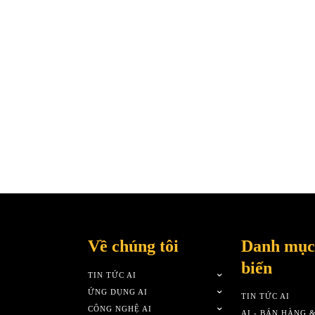
Về chúng tôi
Danh mục
biến
TIN TỨC AI
ỨNG DỤNG AI
TIN TỨC AI
CÔNG NGHỆ AI
AI - BÁN HÀNG 