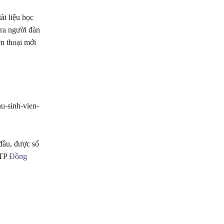
ài liệu học
 ra người đàn
ện thoại mới
-sinh-vien-
đầu, được số
 TP
Đồng