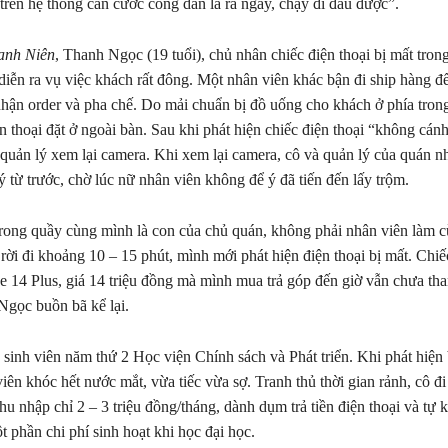
trên hệ thống căn cước công dân là ra ngay, chạy đi đâu được”.
anh Niên
, Thanh Ngọc (19 tuổi), chủ nhân chiếc điện thoại bị mất trong
 diễn ra vụ việc khách rất đông. Một nhân viên khác bận đi ship hàng đ
nhận order và pha chế. Do mải chuẩn bị đồ uống cho khách ở phía tron
n thoại đặt ở ngoài bàn. Sau khi phát hiện chiếc điện thoại “không cán
uản lý xem lại camera. Khi xem lại camera, cô và quản lý của quán n
ý từ trước, chờ lúc nữ nhân viên không để ý đã tiến đến lấy trộm.
ong quầy cùng mình là con của chủ quán, không phải nhân viên làm c
rời đi khoảng 10 – 15 phút, mình mới phát hiện điện thoại bị mất. Chiế
ne 14 Plus, giá 14 triệu đồng mà mình mua trả góp đến giờ vẫn chưa th
gọc buồn bã kể lại.
sinh viên năm thứ 2 Học viện Chính sách và Phát triển. Khi phát hiện 
viên khóc hết nước mắt, vừa tiếc vừa sợ. Tranh thủ thời gian rảnh, cô đ
u nhập chỉ 2 – 3 triệu đồng/tháng, dành dụm trả tiền điện thoại và tự k
t phần chi phí sinh hoạt khi học đại học.