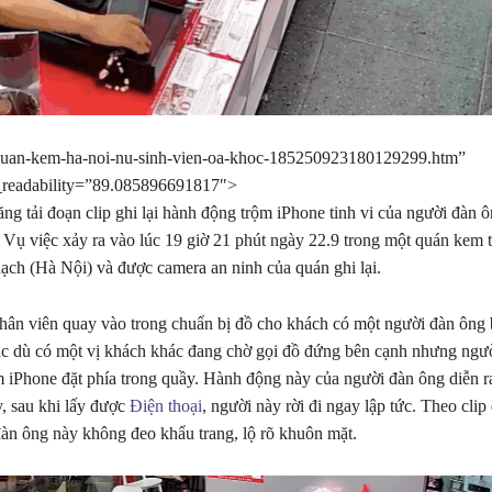
quan-kem-ha-noi-nu-sinh-vien-oa-khoc-185250923180129299.htm”
readability=”89.085896691817″>
ng tải đoạn clip ghi lại hành động trộm iPhone tinh vi của người đàn ô
Vụ việc xảy ra vào lúc 19 giờ 21 phút ngày 22.9 trong một quán kem 
h (Hà Nội) và được camera an ninh của quán ghi lại.
hân viên quay vào trong chuẩn bị đồ cho khách có một người đàn ông
c dù có một vị khách khác đang chờ gọi đồ đứng bên cạnh nhưng ngư
ộm iPhone đặt phía trong quầy. Hành động này của người đàn ông diễn r
, sau khi lấy được
Điện thoại
, người này rời đi ngay lập tức. Theo cli
 đàn ông này không đeo khẩu trang, lộ rõ khuôn mặt.