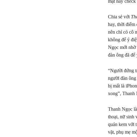
mặt này check 
Chia sẻ với
Th
hay, thời điểm
nên chỉ có cô 
không để ý điệ
Ngọc mới nhờ q
đàn ông đã để 
“Người đứng tr
người đàn ông 
bị mất là iPho
xong”, Thanh N
Thanh Ngọc là 
thoại, nữ sinh 
quán kem với th
vặt, phụ mẹ mộ