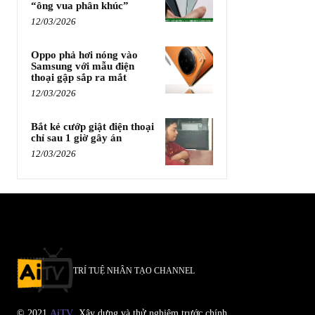
“ông vua phân khúc”
12/03/2026
Oppo phả hơi nóng vào
Samsung với mẫu điện
thoại gập sắp ra mắt
12/03/2026
Bắt kẻ cướp giật điện thoại
chỉ sau 1 giờ gây án
12/03/2026
TRÍ TUỆ NHÂN TẠO CHANNEL
© 2021
AiTV
. Xây dựng và thử nghiệm trước chính