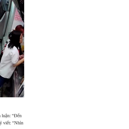
h luận: “Đến
ỷ viết: “Nhìn