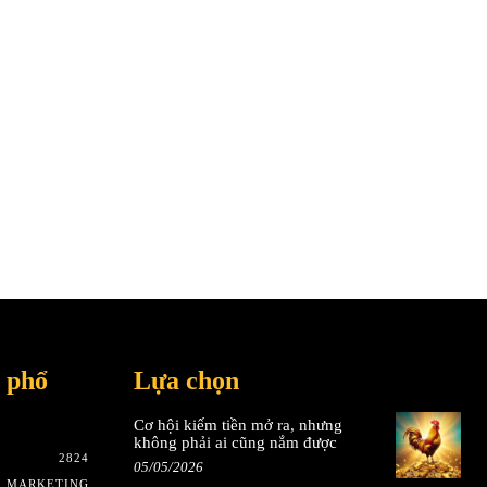
 phổ
Lựa chọn
Cơ hội kiếm tiền mở ra, nhưng
không phải ai cũng nắm được
2824
05/05/2026
& MARKETING