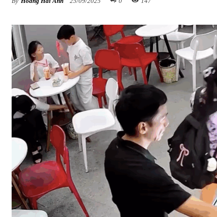
By
Hoàng Hải Anh
25/09/2025
0
147