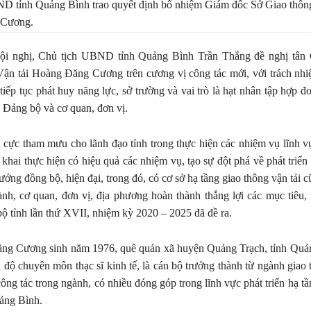
D tỉnh Quảng Bình trao quyết định bổ nhiệm Giám đốc Sở Giao thông
 Cương.
 hội nghị, Chủ tịch UBND tỉnh Quảng Bình Trần Thắng đề nghị tân
Vận tải Hoàng Đăng Cương trên cương vị công tác mới, với trách nh
tiếp tục phát huy năng lực, sở trường và vai trò là hạt nhân tập hợp đ
n Đảng bộ và cơ quan, đơn vị.
h cực tham mưu cho lãnh đạo tỉnh trong thực hiện các nhiệm vụ lĩnh v
n khai thực hiện có hiệu quả các nhiệm vụ, tạo sự đột phá về phát triển
hướng đồng bộ, hiện đại, trong đó, có cơ sở hạ tầng giao thông vận tải
ành, cơ quan, đơn vị, địa phương hoàn thành thắng lợi các mục tiêu
ộ tỉnh lần thứ XVII, nhiệm kỳ 2020 – 2025 đã đề ra.
g Cương sinh năm 1976, quê quán xã huyện Quảng Trạch, tỉnh Quả
 độ chuyên môn thạc sĩ kinh tế, là cán bộ trưởng thành từ ngành giao t
ông tác trong ngành, có nhiều đóng góp trong lĩnh vực phát triển hạ tầ
uảng Bình.