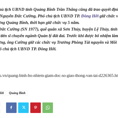
ủ tịch UBND tỉnh Quảng Bình Trần Thắng cũng đã trao quyết định
 Nguyễn Đức Cường, Phó chủ tịch UBND TP.
Đồng Hới
giữ chức 
ng Quảng Bình, thời hạn giữ chức vụ 5 năm.
ức Cường (SN 1977), quê quán xã Sơn Thủy, huyện Lệ Thủy, tỉn
ộ tiến sĩ chuyên ngành Quản lý đất đai. Trước khi được bổ nhiệm là
ng, ông Cường giữ các chức vụ Trưởng Phòng Tài nguyên và Môi 
ó chủ tịch UBND TP. Đồng Hới.
tu.vn/quang-binh-bo-nhiem-giam-doc-so-giao-thong-van-tai-d226365.h
Hới
Quảng Bình