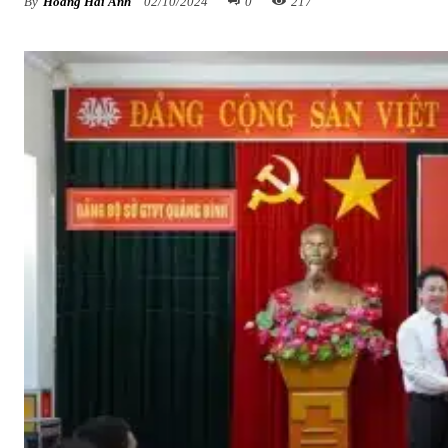
By
Hoàng Hải Anh
02/10/2024
0
217