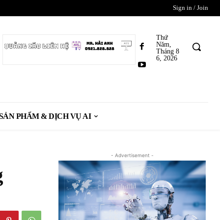
Sign in / Join
Thứ
Năm,
Tháng 8
6, 2026
SẢN PHẨM & DỊCH VỤ AI
- Advertisement -
g