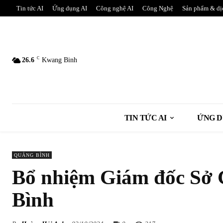
Tin tức AI
Ứng dụng AI
Công nghệ AI
Công Nghệ
Sản phẩm & dị
C
26.6
Kwang Binh
TIN TỨC AI
ỨNG D
QUẢNG BÌNH
Bổ nhiệm Giám đốc Sở 
Bình