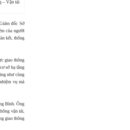
 – Vận tải
 Giám đốc Sở
iệm của người
oàn kết, thống
ực giao thông
 cơ sở hạ tầng
 cũng như cùng
, nhiệm vụ mà
ng Bình. Ông
hông vận tải,
ng giao thông