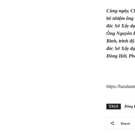
Cùng ngày, Ch
bổ nhiệm ông
đốc Sở Xây dự
Ông Nguyễn Đ
Bình, trình đ
đốc Sở Xây dự
Đồng Hới, Ph
https://baodau
TAGS
Đồng 
Share