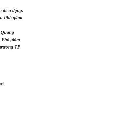
 điều động,
vụ Phó giám
h Quảng
m Phó giám
trường TP.
tml