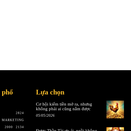
 phổ
Lựa chọn
Cơ hội kiếm tiền mở ra, nhưng
không phải ai cũng nắm được
2824
05/05/2026
& MARKETING
2000
2134
Được Thần Tài ưu ái, ngồi không