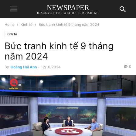
NEWSPAPER
DISCOVER THE ART OF PUBLISHING
Home
Kinh tế
Bức tranh kinh tế 9 tháng năm 2024
Kinh tế
Bức tranh kinh tế 9 tháng
năm 2024
0
By
Hoàng Hải Anh
-
12/10/2024