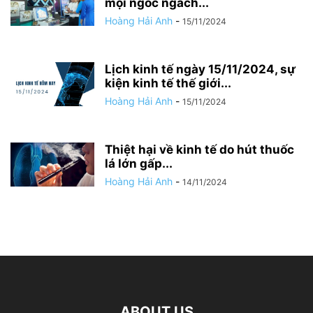
mọi ngóc ngách...
Hoàng Hải Anh
-
15/11/2024
Lịch kinh tế ngày 15/11/2024, sự
kiện kinh tế thế giới...
Hoàng Hải Anh
-
15/11/2024
Thiệt hại về kinh tế do hút thuốc
lá lớn gấp...
Hoàng Hải Anh
-
14/11/2024
ABOUT US