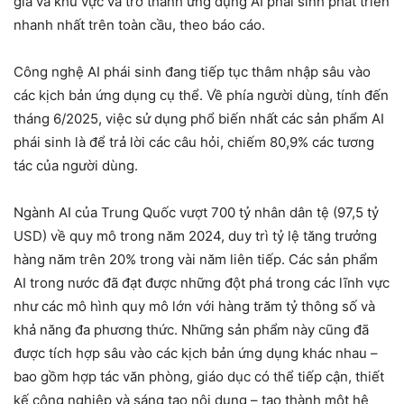
gia và khu vực và trở thành ứng dụng AI phái sinh phát triển
nhanh nhất trên toàn cầu, theo báo cáo.
Công nghệ AI phái sinh đang tiếp tục thâm nhập sâu vào
các kịch bản ứng dụng cụ thể. Về phía người dùng, tính đến
tháng 6/2025, việc sử dụng phổ biến nhất các sản phẩm AI
phái sinh là để trả lời các câu hỏi, chiếm 80,9% các tương
tác của người dùng.
Ngành AI của Trung Quốc vượt 700 tỷ nhân dân tệ (97,5 tỷ
USD) về quy mô trong năm 2024, duy trì tỷ lệ tăng trưởng
hàng năm trên 20% trong vài năm liên tiếp. Các sản phẩm
AI trong nước đã đạt được những đột phá trong các lĩnh vực
như các mô hình quy mô lớn với hàng trăm tỷ thông số và
khả năng đa phương thức. Những sản phẩm này cũng đã
được tích hợp sâu vào các kịch bản ứng dụng khác nhau –
bao gồm hợp tác văn phòng, giáo dục có thể tiếp cận, thiết
kế công nghiệp và sáng tạo nội dung – tạo thành một hệ