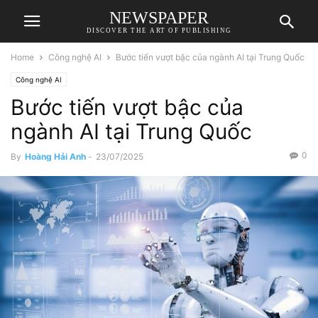
NEWSPAPER
DISCOVER THE ART OF PUBLISHING
Home
Công nghệ AI
Bước tiến vượt bậc của ngành AI tại Trung Quốc
Công nghệ AI
Bước tiến vượt bậc của
ngành AI tại Trung Quốc
0
By
Hoàng Hải Anh
-
23/07/2025