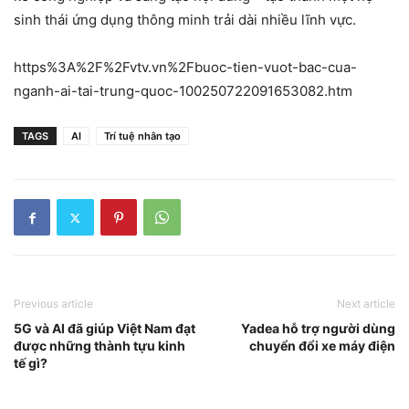
sinh thái ứng dụng thông minh trải dài nhiều lĩnh vực.
https%3A%2F%2Fvtv.vn%2Fbuoc-tien-vuot-bac-cua-
nganh-ai-tai-trung-quoc-100250722091653082.htm
TAGS
AI
Trí tuệ nhân tạo
Previous article
Next article
5G và AI đã giúp Việt Nam đạt
Yadea hỗ trợ người dùng
được những thành tựu kinh
chuyển đổi xe máy điện
tế gì?