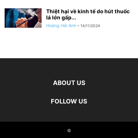
Thiệt hại về kinh tế do hút thuốc
lá lớn gấp...
Hoàng Hải Anh
-
14/11/2024
ABOUT US
FOLLOW US
©