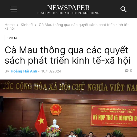
NEWSPAPER
DISCOVER THE ART OF PUBLISHING
Home
Kinh tế
Cà Mau thông qua các quyết sách phát triển kinh tế-
xã hội
Kinh tế
Cà Mau thông qua các quyết
sách phát triển kinh tế-xã hội
0
By
Hoàng Hải Anh
-
10/10/2024