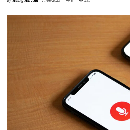
By
Hoàng Hải Anh
17/06/2025
0
295