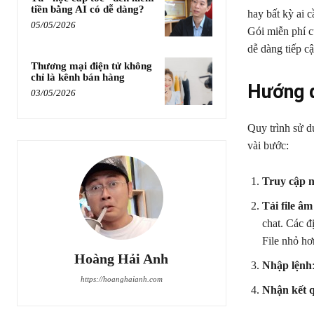
tiền bằng AI có dễ dàng?
hay bất kỳ ai 
05/05/2026
Gói miễn phí c
dễ dàng tiếp c
Thương mại điện tử không
chỉ là kênh bán hàng
Hướng d
03/05/2026
Quy trình sử d
vài bước:
Truy cập n
Tải file â
chat. Các 
File nhỏ hơ
Hoàng Hải Anh
Nhập lệnh
https://hoanghaianh.com
Nhận kết 