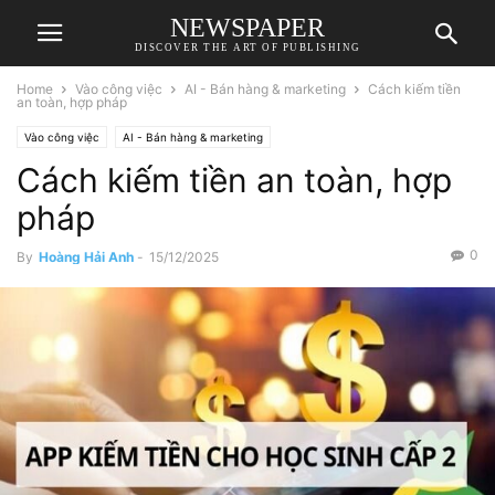
NEWSPAPER
DISCOVER THE ART OF PUBLISHING
Home
Vào công việc
AI - Bán hàng & marketing
Cách kiếm tiền
an toàn, hợp pháp
Vào công việc
AI - Bán hàng & marketing
Cách kiếm tiền an toàn, hợp
pháp
0
By
Hoàng Hải Anh
-
15/12/2025