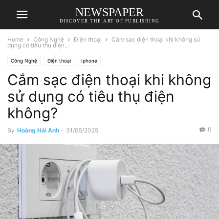
NEWSPAPER
DISCOVER THE ART OF PUBLISHING
Home
Công Nghệ
Điện thoại
Cắm sạc điện thoại khi không sử
dụng có tiêu thụ điện...
Công Nghệ
Điện thoại
Iphone
Cắm sạc điện thoại khi không
sử dụng có tiêu thụ điện
không?
0
By
Hoàng Hải Anh
-
31/05/2025