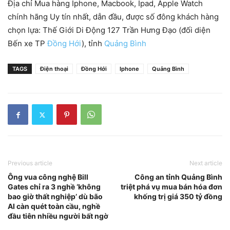
Địa chỉ Mua hàng Iphone, Macbook, Ipad, Apple Watch
chính hãng Uy tín nhất, dẫn đầu, được số đông khách hàng
chọn lựa: Thế Giới Di Động 127 Trần Hưng Đạo (đối diện
Bến xe TP
Đồng Hới
), tỉnh
Quảng Bình
TAGS
Điện thoại
Đồng Hới
Iphone
Quảng Bình
Previous article
Next article
Ông vua công nghệ Bill
Công an tỉnh Quảng Bình
Gates chỉ ra 3 nghề ‘không
triệt phá vụ mua bán hóa đơn
bao giờ thất nghiệp’ dù bão
khống trị giá 350 tỷ đồng
AI càn quét toàn cầu, nghề
đầu tiên nhiều người bất ngờ