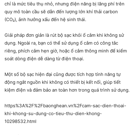
chỉ là mức tiêu thụ nhỏ, nhưng điện năng bị lãng phí trên
quy mô toàn cầu sẽ dẫn đến lượng lớn khí thải carbon
(CO₂), ảnh hưởng xấu đến hệ sinh thái.
Giải pháp đơn giản là rút bộ sạc khỏi ổ cắm khi không sử
dụng. Ngoài ra, bạn có thể sử dụng ổ cắm có công tắc
riêng, phích cắm hẹn giờ, hoặc ổ cắm thông minh để kiểm
soát dòng điện dễ dàng từ điện thoại.
Một số bộ sạc hiện đại cũng được tích hợp tính năng tự
động ngắt nguồn khi không có thiết bị kết nối, giúp tiết
kiệm điện và đảm bảo an toàn hơn trong quá trình sử dụng.
https%3A%2F%2Fbaonghean.vn%2Fcam-sac-dien-thoai-
khi-khong-su-dung-co-tieu-thu-dien-khong-
10298532.html