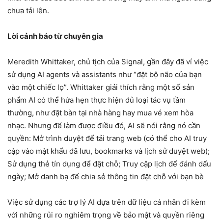
chưa tải lên.
Lời cảnh báo từ chuyên gia
Meredith Whittaker, chủ tịch của Signal, gần đây đã ví việc
sử dụng AI agents và assistants như “đặt bộ não của bạn
vào một chiếc lọ”. Whittaker giải thích rằng một số sản
phẩm AI có thể hứa hẹn thực hiện đủ loại tác vụ tầm
thường, như đặt bàn tại nhà hàng hay mua vé xem hòa
nhạc. Nhưng để làm được điều đó, AI sẽ nói rằng nó cần
quyền: Mở trình duyệt để tải trang web (có thể cho AI truy
cập vào mật khẩu đã lưu, bookmarks và lịch sử duyệt web);
Sử dụng thẻ tín dụng để đặt chỗ; Truy cập lịch để đánh dấu
ngày; Mở danh bạ để chia sẻ thông tin đặt chỗ với bạn bè
Việc sử dụng các trợ lý AI dựa trên dữ liệu cá nhân đi kèm
với những rủi ro nghiêm trọng về bảo mật và quyền riêng