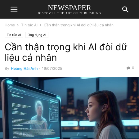
NEWSPAPER
DISCOVER THE ART OF PUBLISHING
Home
Tin tức AI
Cần thận trọng khi AI đòi dữ liệu cá nhân
Tin tức AI
Ứng dụng AI
Cần thận trọng khi AI đòi dữ
liệu cá nhân
0
By
Hoàng Hải Anh
-
19/07/2025