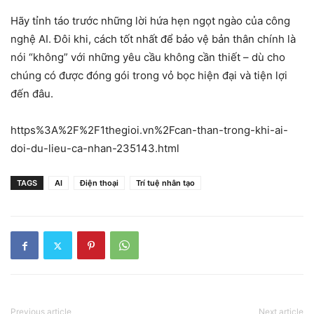
Hãy tỉnh táo trước những lời hứa hẹn ngọt ngào của công
nghệ AI. Đôi khi, cách tốt nhất để bảo vệ bản thân chính là
nói “không” với những yêu cầu không cần thiết – dù cho
chúng có được đóng gói trong vỏ bọc hiện đại và tiện lợi
đến đâu.
https%3A%2F%2F1thegioi.vn%2Fcan-than-trong-khi-ai-
doi-du-lieu-ca-nhan-235143.html
TAGS
AI
Điện thoại
Trí tuệ nhân tạo
Previous article
Next article