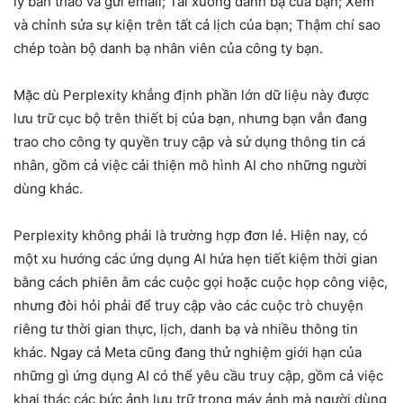
lý bản thảo và gửi email; Tải xuống danh bạ của bạn; Xem
và chỉnh sửa sự kiện trên tất cả lịch của bạn; Thậm chí sao
chép toàn bộ danh bạ nhân viên của công ty bạn.
Mặc dù Perplexity khẳng định phần lớn dữ liệu này được
lưu trữ cục bộ trên thiết bị của bạn, nhưng bạn vẫn đang
trao cho công ty quyền truy cập và sử dụng thông tin cá
nhân, gồm cả việc cải thiện mô hình AI cho những người
dùng khác.
Perplexity không phải là trường hợp đơn lẻ. Hiện nay, có
một xu hướng các ứng dụng AI hứa hẹn tiết kiệm thời gian
bằng cách phiên âm các cuộc gọi hoặc cuộc họp công việc,
nhưng đòi hỏi phải để truy cập vào các cuộc trò chuyện
riêng tư thời gian thực, lịch, danh bạ và nhiều thông tin
khác. Ngay cả Meta cũng đang thử nghiệm giới hạn của
những gì ứng dụng AI có thể yêu cầu truy cập, gồm cả việc
khai thác các bức ảnh lưu trữ trong máy ảnh mà người dùng