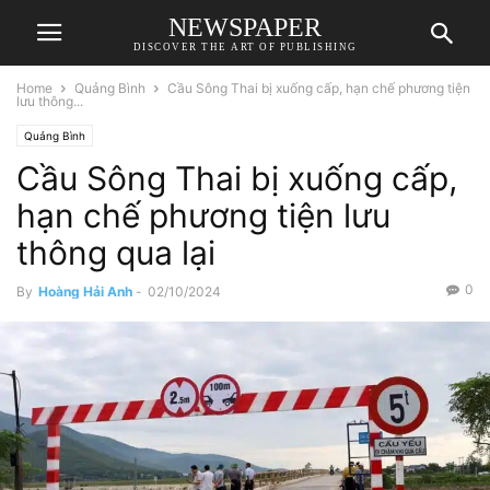
NEWSPAPER
DISCOVER THE ART OF PUBLISHING
Home
Quảng Bình
Cầu Sông Thai bị xuống cấp, hạn chế phương tiện
lưu thông...
Quảng Bình
Cầu Sông Thai bị xuống cấp,
hạn chế phương tiện lưu
thông qua lại
0
By
Hoàng Hải Anh
-
02/10/2024