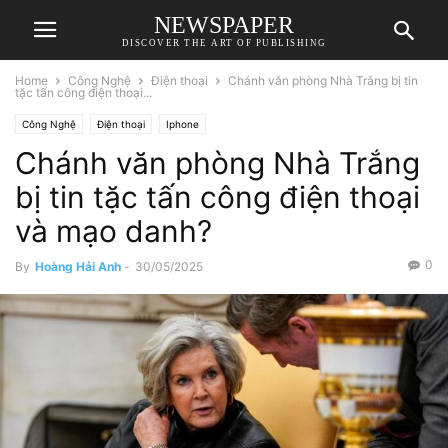
NEWSPAPER
DISCOVER THE ART OF PUBLISHING
Home
Công Nghệ
Điện thoại
Chánh văn phòng Nhà Trắng bị tin
tặc tấn công điện thoại...
Công Nghệ
Điện thoại
Iphone
Chánh văn phòng Nhà Trắng
bị tin tặc tấn công điện thoại
và mạo danh?
0
By
Hoàng Hải Anh
-
30/05/2025