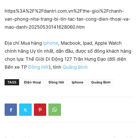
https%3A%2F%2Fdantri.com.vn%2Fthe-gioi%2Fchanh-
van-phong-nha-trang-bi-tin-tac-tan-cong-dien-thoai-va-
mao-danh-20250530141628060.htm
Địa chỉ Mua hàng
Iphone
, Macbook, Ipad, Apple Watch
chính hãng Uy tín nhất, dẫn đầu, được số đông khách hàng
chọn lựa: Thế Giới Di Động 127 Trần Hưng Đạo (đối diện
Bến xe TP
Đồng Hới
), tỉnh
Quảng Bình
TAGS
Điện thoại
Đồng Hới
Iphone
Quảng Bình