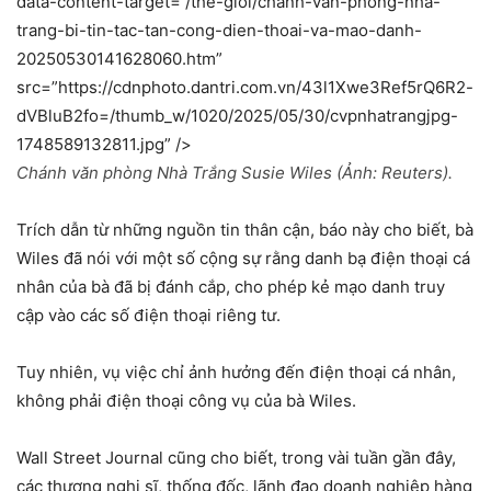
data-content-target=”/the-gioi/chanh-van-phong-nha-
trang-bi-tin-tac-tan-cong-dien-thoai-va-mao-danh-
20250530141628060.htm”
src=”https://cdnphoto.dantri.com.vn/43l1Xwe3Ref5rQ6R2-
dVBluB2fo=/thumb_w/1020/2025/05/30/cvpnhatrangjpg-
1748589132811.jpg” />
Chánh văn phòng Nhà Trắng Susie Wiles (Ảnh: Reuters).
Trích dẫn từ những nguồn tin thân cận, báo này cho biết, bà
Wiles đã nói với một số cộng sự rằng danh bạ điện thoại cá
nhân của bà đã bị đánh cắp, cho phép kẻ mạo danh truy
cập vào các số điện thoại riêng tư.
Tuy nhiên, vụ việc chỉ ảnh hưởng đến điện thoại cá nhân,
không phải điện thoại công vụ của bà Wiles.
Wall Street Journal cũng cho biết, trong vài tuần gần đây,
các thượng nghị sĩ, thống đốc, lãnh đạo doanh nghiệp hàng