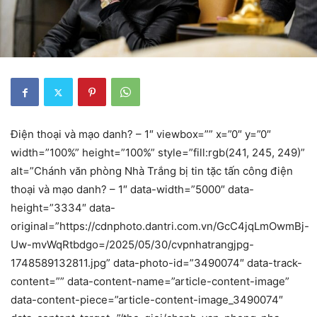
Điện thoại và mạo danh? – 1″ viewbox=”” x=”0″ y=”0″
width=”100%” height=”100%” style=”fill:rgb(241, 245, 249)”
alt=”Chánh văn phòng Nhà Trắng bị tin tặc tấn công điện
thoại và mạo danh? – 1″ data-width=”5000″ data-
height=”3334″ data-
original=”https://cdnphoto.dantri.com.vn/GcC4jqLmOwmBj-
Uw-mvWqRtbdgo=/2025/05/30/cvpnhatrangjpg-
1748589132811.jpg” data-photo-id=”3490074″ data-track-
content=”” data-content-name=”article-content-image”
data-content-piece=”article-content-image_3490074″