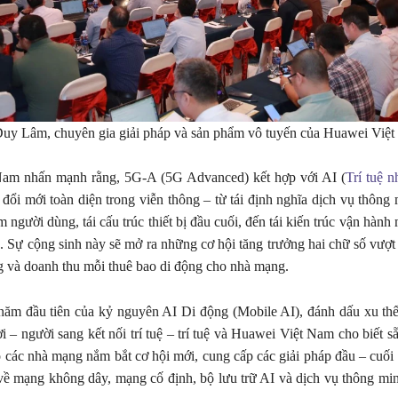
y Lâm, chuyên gia giải pháp và sản phẩm vô tuyến của Huawei Việt
am nhấn mạnh rằng, 5G-A (5G Advanced) kết hợp với AI (
Trí tuệ n
 đổi mới toàn diện trong viễn thông – từ tái định nghĩa dịch vụ thông 
m người dùng, tái cấu trúc thiết bị đầu cuối, đến tái kiến trúc vận hàn
. Sự cộng sinh này sẽ mở ra những cơ hội tăng trưởng hai chữ số vượt
g và doanh thu mỗi thuê bao di động cho nhà mạng.
 năm đầu tiên của kỷ nguyên AI Di động (Mobile AI), đánh dấu xu th
i – người sang kết nối trí tuệ – trí tuệ và Huawei Việt Nam cho biết s
o các nhà mạng nắm bắt cơ hội mới, cung cấp các giải pháp đầu – cuối t
về mạng không dây, mạng cố định, bộ lưu trữ AI và dịch vụ thông mi