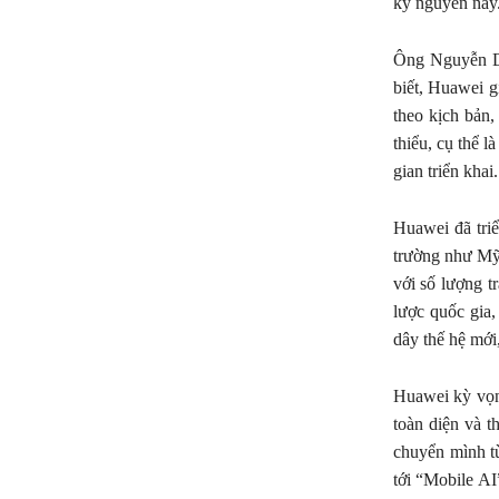
kỷ nguyên này
Ông Nguyễn Du
biết, Huawei g
theo kịch bản,
thiểu, cụ thể l
gian triển khai.
Huawei đã triể
trường như Mỹ
với số lượng t
lược quốc gia
dây thế hệ mới,
Huawei kỳ vọn
toàn diện và 
chuyển mình từ
tới “Mobile AI