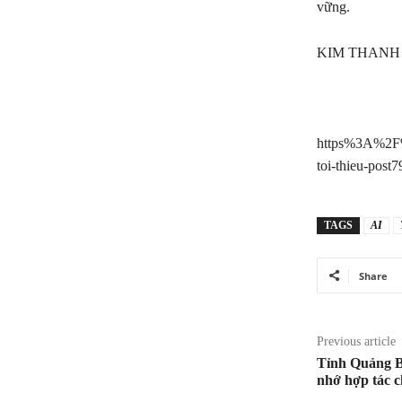
vững.
KIM THANH
https%3A%2F%2
toi-thieu-post
TAGS
AI
Share
Previous article
Tỉnh Quảng B
nhớ hợp tác c