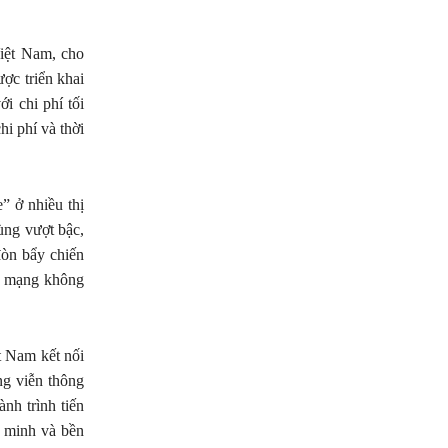
iệt Nam, cho
ợc triển khai
i chi phí tối
hi phí và thời
” ở nhiều thị
ùng vượt bậc,
đòn bẩy chiến
g mạng không
t Nam kết nối
ng viễn thông
nh trình tiến
g minh và bền