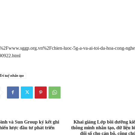
Fwww.sggp.org.vn%2Fchien-luoc-5g-a-va-ai-toi-da-hoa-cong-nghe-
790922.html
Trí tuệ nhân tạo
ình và Sun Group ký kết ghi
Khai giảng Lớp bồi dưỡng kiến
hiến lược đầu tư phát triển
thông minh nhân tạo, dữ liệu l
đổi số cho cán bộ, công ch