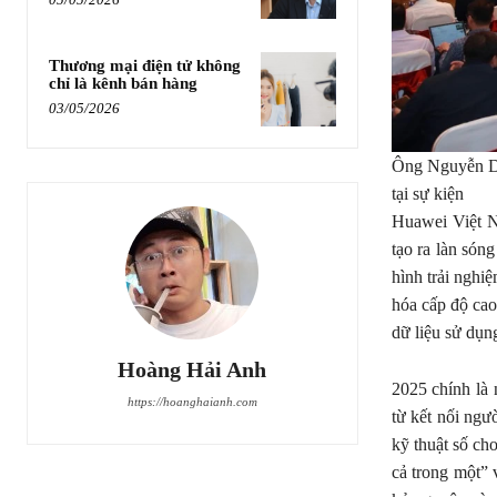
Thương mại điện tử không
chỉ là kênh bán hàng
03/05/2026
Ông Nguyễn Du
tại sự kiện
Huawei Việt N
tạo ra làn sóng
hình trải nghiệ
hóa cấp độ cao
dữ liệu sử dụn
Hoàng Hải Anh
2025 chính là
https://hoanghaianh.com
từ kết nối ngườ
kỹ thuật số ch
cả trong một” 