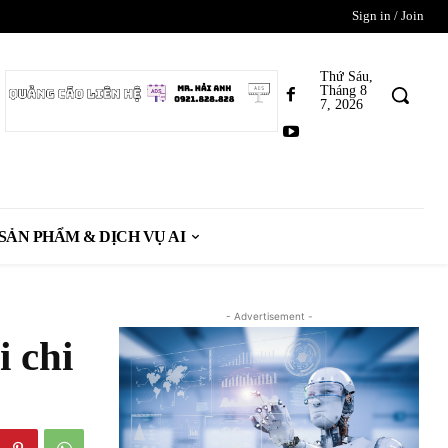
Sign in / Join
Thứ Sáu,
Tháng 8
7, 2026
SẢN PHẨM & DỊCH VỤ AI
- Advertisement -
i chi