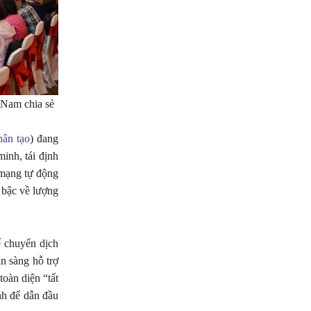
 Nam chia sẻ
hân tạo
) đang
minh, tái định
h mạng tự động
 bậc về lượng
ế chuyển dịch
ẵn sàng hỗ trợ
oàn diện “tất
nh để dẫn đầu