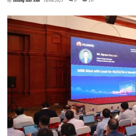
By
Hoàng Hải Anh
16/04/2025
0
197