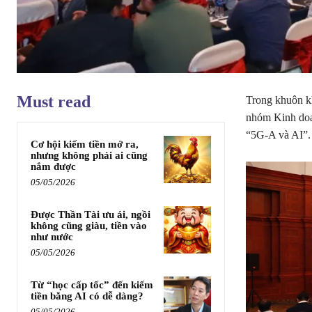
Must read
Trong khuôn k
nhóm Kinh doa
“5G-A và AI”.
Cơ hội kiếm tiền mở ra,
nhưng không phải ai cũng
nắm được
05/05/2026
Được Thần Tài ưu ái, ngồi
không cũng giàu, tiền vào
như nước
05/05/2026
Từ “học cấp tốc” đến kiếm
tiền bằng AI có dễ dàng?
05/05/2026