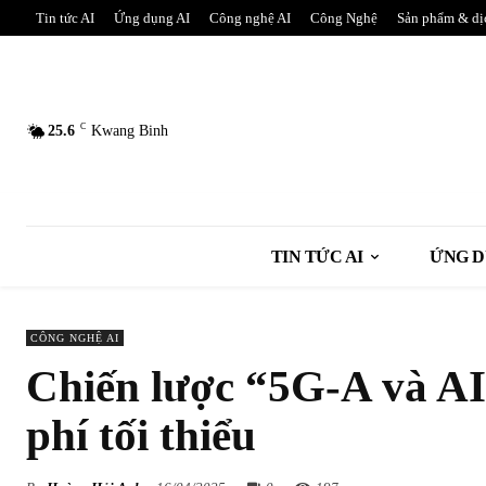
Tin tức AI
Ứng dụng AI
Công nghệ AI
Công Nghệ
Sản phẩm & dị
C
25.6
Kwang Binh
TIN TỨC AI
ỨNG D
CÔNG NGHỆ AI
Chiến lược “5G-A và AI”
phí tối thiểu