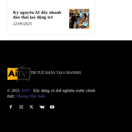
Kỷ nguyên AI đẩy nhanh
đào thải lao động trẻ
22/09/2025
TRÍ TUỆ NHÂN TẠO CHANNEL
© 2021
AiTV
. Xây dựng và thử nghiệm trước chính
thức:
Hoàng Hải Anh