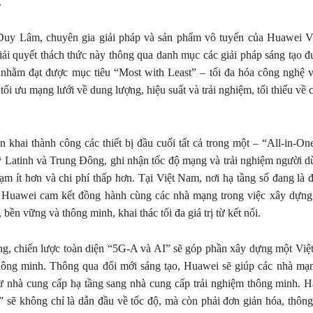
.
y Lâm, chuyên gia giải pháp và sản phẩm vô tuyến của Huawei V
iải quyết thách thức này thông qua danh mục các giải pháp sáng tạo đư
 nhằm đạt được mục tiêu “Most with Least” – tối đa hóa công nghệ vớ
à tối ưu mạng lưới về dung lượng, hiệu suất và trải nghiệm, tối thiểu về c
n khai thành công các thiết bị đầu cuối tất cả trong một – “All-in-One
 Latinh và Trung Đông, ghi nhận tốc độ mạng và trải nghiệm người d
rạm ít hơn và chi phí thấp hơn. Tại Việt Nam, nơi hạ tầng số đang là 
, Huawei cam kết đồng hành cùng các nhà mạng trong việc xây dựn
 bền vững và thông minh, khai thác tối đa giá trị từ kết nối.
g, chiến lược toàn diện “5G-A và AI” sẽ góp phần xây dựng một Việ
thông minh. Thông qua đổi mới sáng tạo, Huawei sẽ giúp các nhà mạ
 nhà cung cấp hạ tầng sang nhà cung cấp trải nghiệm thông minh. Hà
” sẽ không chỉ là dẫn đầu về tốc độ, mà còn phải đơn giản hóa, thôn