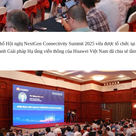
hổ Hội nghị NextGen Connectivity Summit 2025 vừa được tổ chức tại
nh Giải pháp Hạ tầng viễn thông của Huawei Việt Nam đã chia sẻ tầm