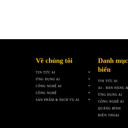
Về chúng tôi
Danh mục
biến
TIN TỨC AI
ỨNG DỤNG AI
TIN TỨC AI
CÔNG NGHỆ AI
AI - BÁN HÀNG 
CÔNG NGHỆ
ỨNG DỤNG AI
SẢN PHẨM & DỊCH VỤ AI
CÔNG NGHỆ AI
QUẢNG BÌNH
ĐIỆN THOẠI