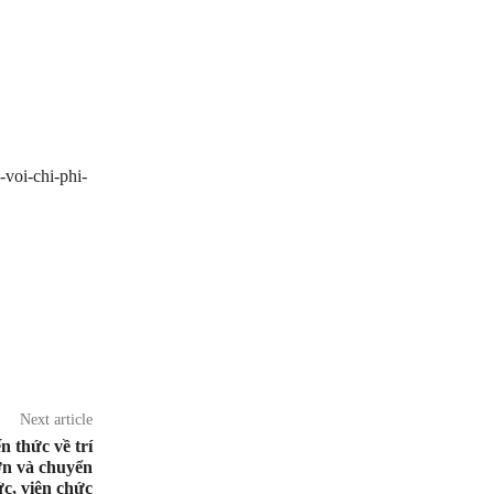
voi-chi-phi-
Next article
 thức về trí
ớn và chuyển
ức, viên chức