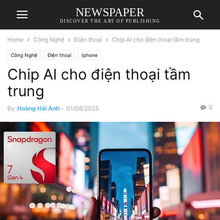
NEWSPAPER
DISCOVER THE ART OF PUBLISHING
Home
Công Nghệ
Điện thoại
Chip AI cho điện thoại tầm trung
Công Nghệ
Điện thoại
Iphone
Chip AI cho điện thoại tầm
trung
0
By
Hoàng Hải Anh
-
01/06/2025