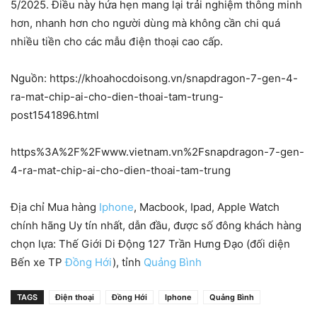
5/2025. Điều này hứa hẹn mang lại trải nghiệm thông minh
hơn, nhanh hơn cho người dùng mà không cần chi quá
nhiều tiền cho các mẫu điện thoại cao cấp.
Nguồn: https://khoahocdoisong.vn/snapdragon-7-gen-4-
ra-mat-chip-ai-cho-dien-thoai-tam-trung-
post1541896.html
https%3A%2F%2Fwww.vietnam.vn%2Fsnapdragon-7-gen-
4-ra-mat-chip-ai-cho-dien-thoai-tam-trung
Địa chỉ Mua hàng
Iphone
, Macbook, Ipad, Apple Watch
chính hãng Uy tín nhất, dẫn đầu, được số đông khách hàng
chọn lựa: Thế Giới Di Động 127 Trần Hưng Đạo (đối diện
Bến xe TP
Đồng Hới
), tỉnh
Quảng Bình
TAGS
Điện thoại
Đồng Hới
Iphone
Quảng Bình