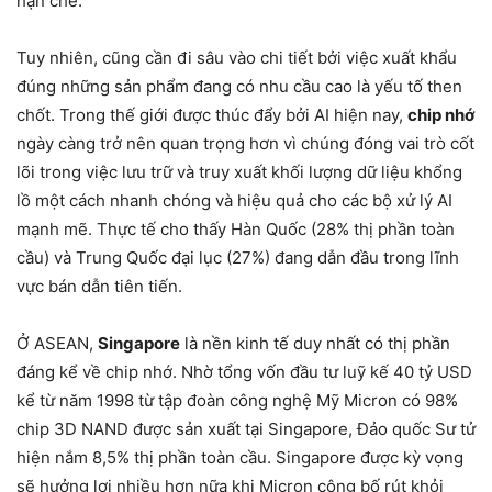
hạn chế.
Tuy nhiên, cũng cần đi sâu vào chi tiết bởi việc xuất khẩu
đúng những sản phẩm đang có nhu cầu cao là yếu tố then
chốt. Trong thế giới được thúc đẩy bởi AI hiện nay,
chip nhớ
ngày càng trở nên quan trọng hơn vì chúng đóng vai trò cốt
lõi trong việc lưu trữ và truy xuất khối lượng dữ liệu khổng
lồ một cách nhanh chóng và hiệu quả cho các bộ xử lý AI
mạnh mẽ. Thực tế cho thấy Hàn Quốc (28% thị phần toàn
cầu) và Trung Quốc đại lục (27%) đang dẫn đầu trong lĩnh
vực bán dẫn tiên tiến.
Ở ASEAN,
Singapore
là nền kinh tế duy nhất có thị phần
đáng kể về chip nhớ. Nhờ tổng vốn đầu tư luỹ kế 40 tỷ USD
kể từ năm 1998 từ tập đoàn công nghệ Mỹ Micron có 98%
chip 3D NAND được sản xuất tại Singapore, Đảo quốc Sư tử
hiện nắm 8,5% thị phần toàn cầu. Singapore được kỳ vọng
sẽ hưởng lợi nhiều hơn nữa khi Micron công bố rút khỏi