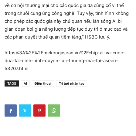
về cơ hội thương mại cho các quốc gia đã củng cố vị thế
trong chuỗi cung ứng công nghệ. Tuy vậy, tình hình không
cho phép các quốc gia này chủ quan nếu làn sóng AI bị
gián đoạn bởi giá năng lượng tiếp tục duy trì ở mức cao và
các phán quyết thuế quan tiềm tàng,” HSBC lưu ý.
https%3A%2F%2Fmekongasean.vn%2Fchip-ai-va-cuoc-
dua-tai-dinh-hinh-quyen-luc-thuong-mai-tai-asean-
53207.html
TAGS
AI
Điện thoại
Trí tuệ nhân tạo