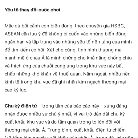
Yếu tố thay đổi cuộc chơi
Mặc dù bối cảnh còn biến động, theo chuyên gia HSBC,
ASEAN cần lưu ý để không bị cuốn vào những biến động
ngắn hạn và tập trung vào những yếu tố nền tảng của mình
để tìm kiếm cơ hội. Xét cho cùng, tình hình thương mại
mạnh mẽ ở châu Á là minh chứng cho khả năng chống chịu
và thích ứng của chuỗi cung ứng trong khu vực này bất
chấp những khó khăn về thuế quan. Năm ngoái, nhiều nền
kinh tế trong khu vực đã ghi nhận kim ngạch thương mại
cao kỷ lục.
Chu kỳ điện tử
– trọng tâm của báo cáo này – xứng đáng
nhận được nhiều sự chú ý nhất, vì vai trò dẫn dắt chu kỳ
xuất khẩu khu vực và do tầm quan trọng to lớn đối với
thương mại châu Á. Trung bình, xuất khẩu điện tử chiếm
1/3 tổng kim ngạch xuất khẩu của châu Á, trong đó, các nền