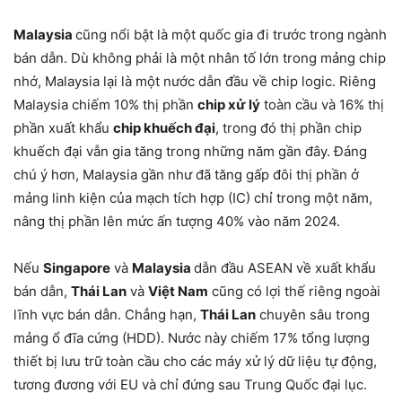
Malaysia
cũng nổi bật là một quốc gia đi trước trong ngành
bán dẫn. Dù không phải là một nhân tố lớn trong mảng chip
nhớ, Malaysia lại là một nước dẫn đầu về chip logic. Riêng
Malaysia chiếm 10% thị phần
chip xử lý
toàn cầu và 16% thị
phần xuất khẩu
chip khuếch đại
, trong đó thị phần chip
khuếch đại vẫn gia tăng trong những năm gần đây. Đáng
chú ý hơn, Malaysia gần như đã tăng gấp đôi thị phần ở
mảng linh kiện của mạch tích hợp (IC) chỉ trong một năm,
nâng thị phần lên mức ấn tượng 40% vào năm 2024.
Nếu
Singapore
và
Malaysia
dẫn đầu ASEAN về xuất khẩu
bán dẫn,
Thái Lan
và
Việt Nam
cũng có lợi thế riêng ngoài
lĩnh vực bán dẫn. Chẳng hạn,
Thái Lan
chuyên sâu trong
mảng ổ đĩa cứng (HDD). Nước này chiếm 17% tổng lượng
thiết bị lưu trữ toàn cầu cho các máy xử lý dữ liệu tự động,
tương đương với EU và chỉ đứng sau Trung Quốc đại lục.