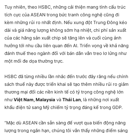
Tuy nhiên, theo HSBC, những cải thiện mang tính cấu trúc
tích cực của ASEAN trong bức tranh công nghệ cũng đi
kèm những rủi ro nhất định. Nếu xung đột Trung Đông kéo
dài và giá năng lượng không sớm hạ nhiệt, chi phí sản xuất
của các hãng sản xuất chip sẽ tăng lên và cuối cùng ảnh
hưởng tới nhu cầu liên quan đến AI. Triển vọng về khả năng
đánh thuế theo ngành đối với bán dẫn vẫn treo lơ lửng như
một mối đe dọa thường trực.
HSBC đã từng nhiều lần nhắc đến trước đây rằng nếu chính
sách thuế này được triển khai sẽ tạo thêm nhiều rủi ro giảm
thương mại đối các nền kinh tế có tỷ trọng công nghệ lớn
như
Việt Nam, Malaysia
và
Thái Lan
, là những nơi xuất
khẩu điện tử sang Mỹ chiếm tỷ trọng đáng kể trong GDP.
“Mặc dù ASEAN cần sẵn sàng để vượt qua biến động năng
lượng trong ngắn hạn, chúng tôi vẫn thấy những điểm sáng