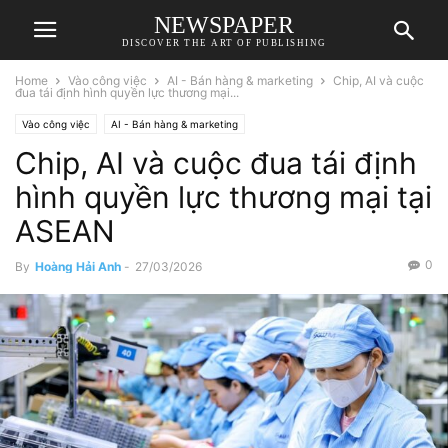
NEWSPAPER
DISCOVER THE ART OF PUBLISHING
Home
Vào công việc
AI - Bán hàng & marketing
Chip, AI và cuộc
đua tái định hình quyền lực thương mại...
Vào công việc
AI - Bán hàng & marketing
Chip, AI và cuộc đua tái định
hình quyền lực thương mại tại
ASEAN
0
By
Hoàng Hải Anh
-
27/03/2026