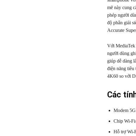
mẽ này cung cấ
phép người dùn
độ phân giải s
Accurate Supe
Với MediaTek 
người dùng gh
giúp dễ dàng l
điện năng tiêu
4K60 so với D
Các tín
Modem 5G R
Chip Wi-Fi/
Hỗ trợ Wi-