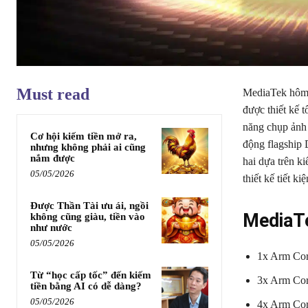
Must read
MediaTek hôm n
được thiết kế t
năng chụp ảnh 
Cơ hội kiếm tiền mở ra,
động flagship 
nhưng không phải ai cũng
nắm được
hai dựa trên k
05/05/2026
thiết kế tiết k
Được Thần Tài ưu ái, ngồi
MediaTe
không cũng giàu, tiền vào
như nước
05/05/2026
1x Arm Cor
Từ “học cấp tốc” đến kiếm
3x Arm Cor
tiền bằng AI có dễ dàng?
05/05/2026
4x Arm Co