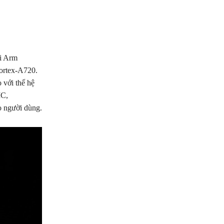
õi Arm
Cortex-A720.
 với thế hệ
MC,
o người dùng.