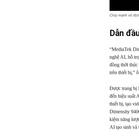
Chip mạnh vô địch
Dẫn đầu
“MediaTek Dime
nghệ AI, hỗ tr
đồng thời thúc
trên thiết bị,”
Được trang bị 
đến hiệu suất A
thiết bị, tạo v
Dimensity 9400
kiệm năng lượ
AI tạo sinh và