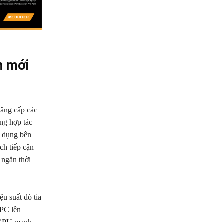
n mới
nâng cấp các
ng hợp tác
g dụng bên
ch tiếp cận
 ngắn thời
u suất dò tia
 PC lên
. GPU mạnh