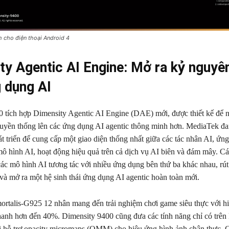
 cho điện thoại Android 4
ty Agentic AI Engine: Mở ra kỷ nguyê
 dụng AI
 tích hợp Dimensity Agentic AI Engine (DAE) mới, được thiết kế để 
uyền thống lên các ứng dụng AI agentic thông minh hơn. MediaTek đa
át triển để cung cấp một giao diện thống nhất giữa các tác nhân AI, ứn
mô hình AI, hoạt động hiệu quả trên cả dịch vụ AI biên và đám mây. Cá
ác mô hình AI tương tác với nhiều ứng dụng bên thứ ba khác nhau, rút
n và mở ra một hệ sinh thái ứng dụng AI agentic hoàn toàn mới.
alis-G925 12 nhân mang đến trải nghiệm chơi game siêu thực với hiệ
nhanh hơn đến 40%. Dimensity 9400 cũng đưa các tính năng chỉ có trên
i hỗ trợ opacity micromaps (OMM) cho hiệu ứng hình ảnh chân thực