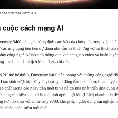
 cho điện thoại Android 3
 cuộc cách mạng AI
nsity 9400 tiếp tục khẳng định cam kết của chúng tôi trong việc phát 
ợ các ứng dụng tiên tiến dự đoán nhu cầu và thích ứng với sở thích của
 đẩy công nghệ AI tạo sinh thông qua khả năng tạo video và huấn lu
 ông Joe Chen, Chủ tịch MediaTek, chia sẻ.
NPU thế hệ thứ 8, Dimensity 9400 tiên phong với những công nghệ độ
I tạo sinh vượt trội. Đây là vi xử lý di động đầu tiên hỗ trợ huấn luyệ
ideo chất lượng cao ngay trên thiết bị và hỗ trợ nhà phát triển ứng dụng 
 cung cấp hiệu suất xử lý mô hình ngôn ngữ lớn (LLM) nhanh hơn đế
ng hơn 35% so với Dimensity 9300, cho phép người dùng trải nghiệm 
 tác nhân phần mềm mới nhất.