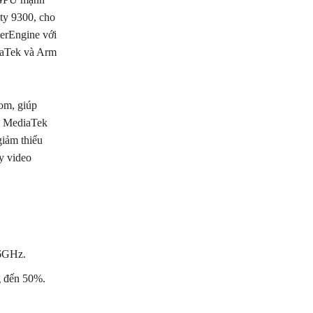
ty 9300, cho
erEngine với
diaTek và Arm
om, giúp
a MediaTek
giảm thiểu
y video
-6GHz.
g đến 50%.