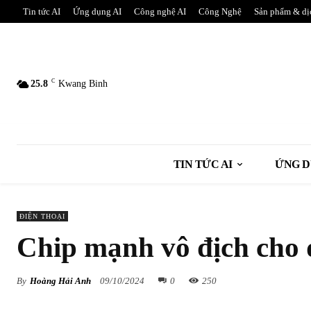
Tin tức AI
Ứng dụng AI
Công nghệ AI
Công Nghệ
Sản phẩm & dị
C
25.8
Kwang Binh
TIN TỨC AI
ỨNG D
ĐIỆN THOẠI
Chip mạnh vô địch cho 
By
Hoàng Hải Anh
09/10/2024
0
250