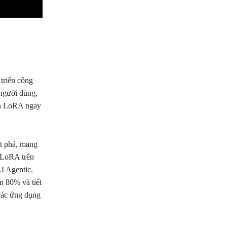
triển công
 người dùng,
yện LoRA ngay
t phá, mang
n LoRA trên
AI Agentic.
n 80% và tiết
các ứng dụng