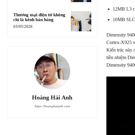
12MB L3 c
Thương mại điện tử không
10MB SL
chỉ là kênh bán hàng
03/05/2026
Dimensity 9400
Cortex-X925 vớ
Kiến trúc này 
tiền nhiệm Dim
Dimensity 9400
Hoàng Hải Anh
https://hoanghaianh.com