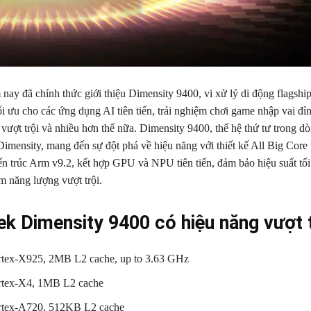
ay đã chính thức giới thiệu Dimensity 9400, vi xử lý di động flagship
ối ưu cho các ứng dụng AI tiên tiến, trải nghiệm chơi game nhập vai đỉ
vượt trội và nhiều hơn thế nữa. Dimensity 9400, thế hệ thứ tư trong dò
Dimensity, mang đến sự đột phá về hiệu năng với thiết kế All Big Core 
iến trúc Arm v9.2, kết hợp GPU và NPU tiên tiến, đảm bảo hiệu suất tối
iệm năng lượng vượt trội.
k Dimensity 9400 có hiệu năng vượt t
tex-X925, 2MB L2 cache, up to 3.63 GHz
tex-X4, 1MB L2 cache
rtex-A720, 512KB L2 cache