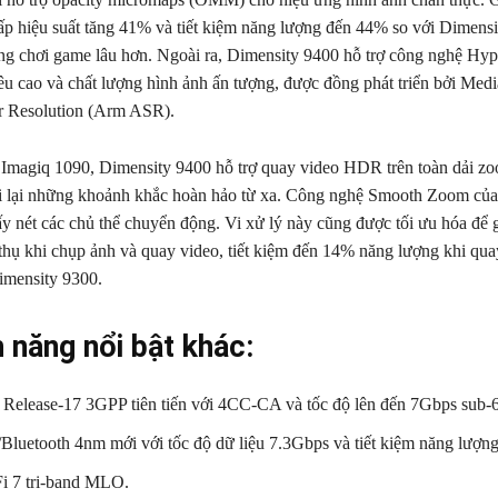
p hiệu suất tăng 41% và tiết kiệm năng lượng đến 44% so với Dimensi
g chơi game lâu hơn. Ngoài ra, Dimensity 9400 hỗ trợ công nghệ Hyp
iêu cao và chất lượng hình ảnh ấn tượng, được đồng phát triển bởi Me
r Resolution (Arm ASR).
Imagiq 1090, Dimensity 9400 hỗ trợ quay video HDR trên toàn dải zo
i lại những khoảnh khắc hoàn hảo từ xa. Công nghệ Smooth Zoom củ
ấy nét các chủ thể chuyển động. Vi xử lý này cũng được tối ưu hóa để 
 thụ khi chụp ảnh và quay video, tiết kiệm đến 14% năng lượng khi qua
imensity 9300.
h năng nổi bật khác:
elease-17 3GPP tiên tiến với 4CC-CA và tốc độ lên đến 7Gbps sub
Bluetooth 4nm mới với tốc độ dữ liệu 7.3Gbps và tiết kiệm năng lượn
Fi 7 tri-band MLO.