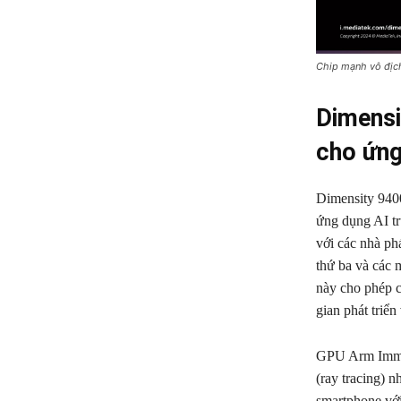
Chip mạnh vô địch
Dimensi
cho ứng
Dimensity 9400
ứng dụng AI tr
với các nhà ph
thứ ba và các 
này cho phép c
gian phát triể
GPU Arm Immort
(ray tracing) 
smartphone vớ