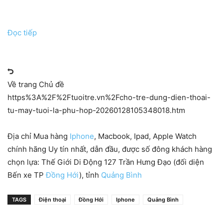
Đọc tiếp
Về trang Chủ đề
https%3A%2F%2Ftuoitre.vn%2Fcho-tre-dung-dien-thoai-
tu-may-tuoi-la-phu-hop-20260128105348018.htm
Địa chỉ Mua hàng
Iphone
, Macbook, Ipad, Apple Watch
chính hãng Uy tín nhất, dẫn đầu, được số đông khách hàng
chọn lựa: Thế Giới Di Động 127 Trần Hưng Đạo (đối diện
Bến xe TP
Đồng Hới
), tỉnh
Quảng Bình
TAGS
Điện thoại
Đồng Hới
Iphone
Quảng Bình