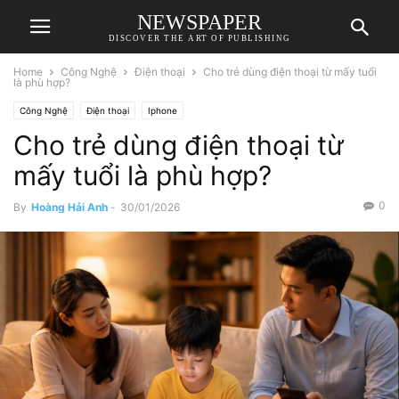
NEWSPAPER
DISCOVER THE ART OF PUBLISHING
Home
Công Nghệ
Điện thoại
Cho trẻ dùng điện thoại từ mấy tuổi
là phù hợp?
Công Nghệ
Điện thoại
Iphone
Cho trẻ dùng điện thoại từ
mấy tuổi là phù hợp?
0
By
Hoàng Hải Anh
-
30/01/2026