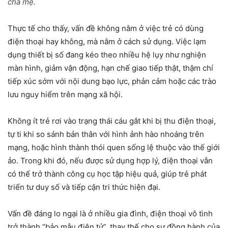
cha mẹ.
Thực tế cho thấy, vấn đề không nằm ở việc trẻ có dùng
điện thoại hay không, mà nằm ở cách sử dụng. Việc lạm
dụng thiết bị số đang kéo theo nhiều hệ lụy như nghiện
màn hình, giảm vận động, hạn chế giao tiếp thật, thậm chí
tiếp xúc sớm với nội dung bạo lực, phản cảm hoặc các trào
lưu nguy hiểm trên mạng xã hội.
Không ít trẻ rơi vào trạng thái cáu gắt khi bị thu điện thoại,
tự ti khi so sánh bản thân với hình ảnh hào nhoáng trên
mạng, hoặc hình thành thói quen sống lệ thuộc vào thế giới
ảo. Trong khi đó, nếu được sử dụng hợp lý, điện thoại vẫn
có thể trở thành công cụ học tập hiệu quả, giúp trẻ phát
triển tư duy số và tiếp cận tri thức hiện đại.
Vấn đề đáng lo ngại là ở nhiều gia đình, điện thoại vô tình
trở thành “bảo mẫu điện tử”, thay thế cho sự đồng hành của