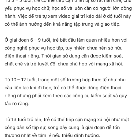
Từ 3 – 5 tuổi, trẻ có thể tiếp cận thiết bị số rất hạn chế, chủ
yếu phục vụ học chữ, học số và luôn cần có người lớn đồng
hành. Việc để trẻ tự xem video giải trí kéo dài ở độ tuổi này
có thể ảnh hưởng đến khả năng tập trung và giao tiếp.
Ở giai đoạn 6 – 9 tuổi, trẻ bắt đầu làm quen nhiều hơn với
công nghệ phục vụ học tập, tuy nhiên chưa nên sở hữu
điện thoại riêng. Thời gian sử dụng cần được kiểm soát
chặt chẽ và trẻ tuyệt đối chưa phù hợp với mạng xã hội.
Từ 10 – 12 tuổi, trong một số trường hợp thực tế như nhu
cầu liên lạc khi đi học, trẻ có thể được dùng điện thoại
riêng nhưng phải kèm theo các công cụ kiểm soát và quy
tắc rõ ràng.
Từ 13 tuổi trở lên, trẻ có thể tiếp cận mạng xã hội như một
công dân số tập sự, song đây cũng là giai đoạn dễ tổn
thương nhất về tâm lý nếu thiếu định hướng.