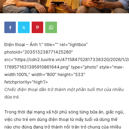
Điện thoại – Ảnh 1.” title=”” rel=”lightbox”
photoid=”203513238771425280″
src=”https://cdn2.tuoitre.vn/471584752817336320/2026/1/2
1769571631395910861644.png” type=”photo” style=”max-
width:100%;” width=”800″ height=”533″
fetchpriority=”high”/>
Chiếc điện thoại dần trở thành một phần tuổi thơ của nhiều
đứa trẻ.
Trong thời đại mạng xã hội phủ sóng từng bữa ăn, giấc ngủ,
việc cho trẻ em dùng điện thoại từ mấy tuổi và dùng thế
nào cho đúng đang trở thành nỗi trăn trở chung của nhiều