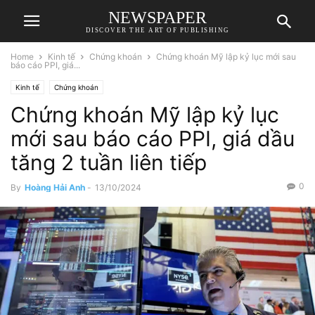
NEWSPAPER
DISCOVER THE ART OF PUBLISHING
Home
Kinh tế
Chứng khoán
Chứng khoán Mỹ lập kỷ lục mới sau
báo cáo PPI, giá...
Kinh tế
Chứng khoán
Chứng khoán Mỹ lập kỷ lục
mới sau báo cáo PPI, giá dầu
tăng 2 tuần liên tiếp
0
By
Hoàng Hải Anh
-
13/10/2024