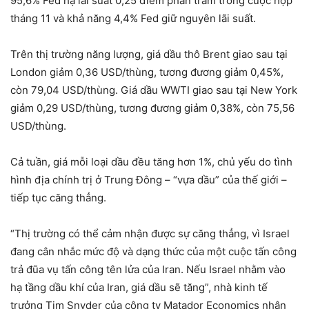
95,6% Fed hạ lãi suất 0,25 điểm phần trăm trong cuộc họp
tháng 11 và khả năng 4,4% Fed giữ nguyên lãi suất.
Trên thị trường năng lượng, giá dầu thô Brent giao sau tại
London giảm 0,36 USD/thùng, tương đương giảm 0,45%,
còn 79,04 USD/thùng. Giá dầu WWTI giao sau tại New York
giảm 0,29 USD/thùng, tương đương giảm 0,38%, còn 75,56
USD/thùng.
Cả tuần, giá mỗi loại dầu đều tăng hơn 1%, chủ yếu do tình
hình địa chính trị ở Trung Đông – “vựa dầu” của thế giới –
tiếp tục căng thẳng.
“Thị trường có thể cảm nhận được sự căng thẳng, vì Israel
đang cân nhắc mức độ và dạng thức của một cuộc tấn công
trả đũa vụ tấn công tên lửa của Iran. Nếu Israel nhằm vào
hạ tầng dầu khí của Iran, giá dầu sẽ tăng”, nhà kinh tế
trưởng Tim Snyder của công ty Matador Economics nhận