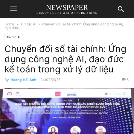
NEWSPAPER
DISCOVER THE ART OF PUBLISHING
Home
Tin tức AI
Chuyển đổi số tài chính: Ứng dụng công nghệ AI,
đạo đức...
Tin tức AI
Chuyển đổi số tài chính: Ứng
dụng công nghệ AI, đạo đức
kế toán trong xử lý dữ liệu
0
By
Hoàng Hải Anh
-
24/07/2025