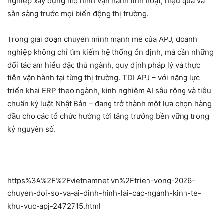
nghiệp xây dựng mô hình vận hành linh hoạt, hiệu quả và
sẵn sàng trước mọi biến động thị trường.
Trong giai đoạn chuyển mình mạnh mẽ của APJ, doanh
nghiệp không chỉ tìm kiếm hệ thống ổn định, mà cần những
đối tác am hiểu đặc thù ngành, quy định pháp lý và thực
tiễn vận hành tại từng thị trường. TDI APJ – với năng lực
triển khai ERP theo ngành, kinh nghiệm AI sâu rộng và tiêu
chuẩn kỷ luật Nhật Bản – đang trở thành một lựa chọn hàng
đầu cho các tổ chức hướng tới tăng trưởng bền vững trong
kỷ nguyên số.
https%3A%2F%2Fvietnamnet.vn%2Ftrien-vong-2026-
chuyen-doi-so-va-ai-dinh-hinh-lai-cac-nganh-kinh-te-
khu-vuc-apj-2472715.html