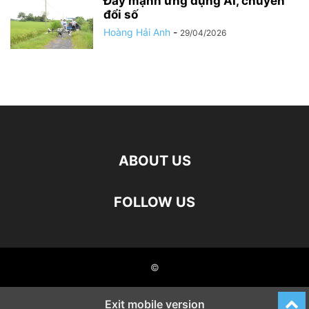
Đẩy mạnh ứng dụng AI, chuyển
đổi số
Hoàng Hải Anh
-
29/04/2026
ABOUT US
FOLLOW US
©
Exit mobile version