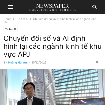
NEWSPAPER
DISCOVER THE ART OF PUBLISHING
Home
Tin tức AI
Chuyển đổi số và AI định hình lại các ngành kinh
tế...
Tin tức AI
Chuyển đổi số và AI định
hình lại các ngành kinh tế khu
vực APJ
0
By
Hoàng Hải Anh
-
15/12/2025