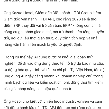
thị trường tăng trưởng nhanh như Việt Nam.
Ông Kazuo Hosoi, Giám đốc Điều hành – TDI Group kiêm
Giám đốc Vận hành – TDI APJ, cho rằng 2026 sẽ là thời
điểm ERP thay đổi vai trò căn bản. ERP “không còn chỉ là
công cụ ghi nhận giao dịch”, mà trở thành nền tảng chuyển
đổi, nơi dữ liệu thời gian thực, quy trình tích hợp và khả
năng vận hành liền mạch là yếu tố quyết định.
Trong xu thế này, AI cũng bước ra khỏi giai đoạn thử
nghiệm để đi vào ứng dụng thực tế, hỗ trợ dự báo nhu cầu,
tự động hóa quy trình và tối ưu chi phí. Tại Việt Nam, tốc độ
ứng dụng AI ngày càng nhanh khi doanh nghiệp chú trọng
minh bạch dữ liệu và kiểm soát chi phí, đồng thời tìm kiếm
các giải pháp nâng cao hiệu quả quản trị.
Ông Hosoi cho biết với chiến lược industry-driven và cam
kết đồng hành lâu dài, TDI APJ tiếp tục mở rộng năng lực