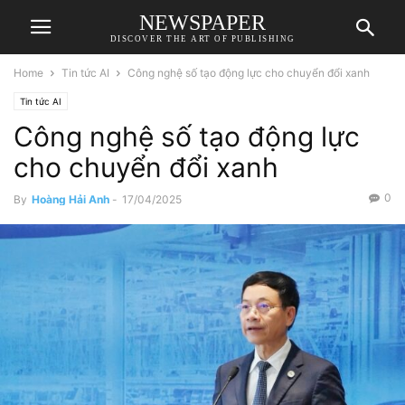
NEWSPAPER
DISCOVER THE ART OF PUBLISHING
Home
Tin tức AI
Công nghệ số tạo động lực cho chuyển đổi xanh
Tin tức AI
Công nghệ số tạo động lực
cho chuyển đổi xanh
0
By
Hoàng Hải Anh
-
17/04/2025