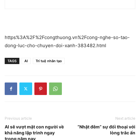
https%3A%2F%2Fcongthuong.vn%2Fcong-nghe-so-tao-
dong-luc-cho-chuyen-doi-xanh-383482.html
TAGS
AI
Trí tuệ nhân tạo
Previous article
Next article
AI sẽ vượt mặt con người về
“Nhặt đêm” sự đối thoại với
khả năng lập trình ngay
lòng trắc ẩn
trong năm nay