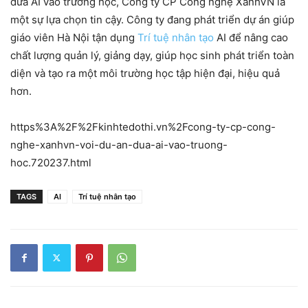
đưa AI vào trường học, Công ty CP Công nghệ XanhVN là
một sự lựa chọn tin cậy. Công ty đang phát triển dự án giúp
giáo viên Hà Nội tận dụng
Trí tuệ nhân tạo
AI để nâng cao
chất lượng quản lý, giảng dạy, giúp học sinh phát triển toàn
diện và tạo ra một môi trường học tập hiện đại, hiệu quả
hơn.
https%3A%2F%2Fkinhtedothi.vn%2Fcong-ty-cp-cong-
nghe-xanhvn-voi-du-an-dua-ai-vao-truong-
hoc.720237.html
TAGS
AI
Trí tuệ nhân tạo