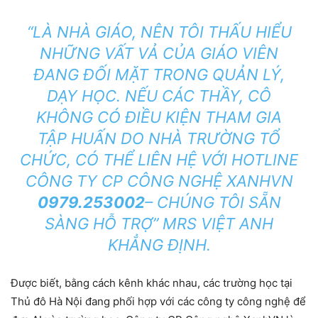
“LÀ NHÀ GIÁO, NÊN TÔI THẤU HIỂU
NHỮNG VẤT VẢ CỦA GIÁO VIÊN
ĐANG ĐỐI MẶT TRONG QUẢN LÝ,
DẠY HỌC. NẾU CÁC THẦY, CÔ
KHÔNG CÓ ĐIỀU KIỆN THAM GIA
TẬP HUẤN DO NHÀ TRƯỜNG TỔ
CHỨC, CÓ THỂ LIÊN HỆ VỚI HOTLINE
CÔNG TY CP CÔNG NGHỆ XANHVN
0979.253002
– CHÚNG TÔI SẴN
SÀNG HỖ TRỢ” MRS VIỆT ANH
KHẲNG ĐỊNH.
Được biết, bằng cách kênh khác nhau, các trường học tại
Thủ đô Hà Nội đang phối hợp với các công ty công nghệ để