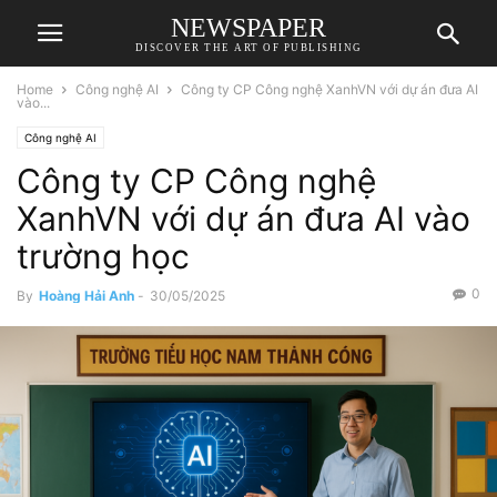
NEWSPAPER
DISCOVER THE ART OF PUBLISHING
Home
Công nghệ AI
Công ty CP Công nghệ XanhVN với dự án đưa AI
vào...
Công nghệ AI
Công ty CP Công nghệ
XanhVN với dự án đưa AI vào
trường học
0
By
Hoàng Hải Anh
-
30/05/2025