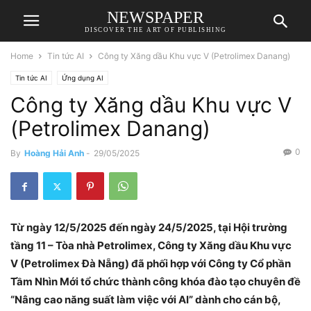
NEWSPAPER
DISCOVER THE ART OF PUBLISHING
Home
Tin tức AI
Công ty Xăng dầu Khu vực V (Petrolimex Danang)
Tin tức AI
Ứng dụng AI
Công ty Xăng dầu Khu vực V
(Petrolimex Danang)
0
By
Hoàng Hải Anh
-
29/05/2025
Từ ngày 12/5/2025 đến ngày 24/5/2025, tại Hội trường
tầng 11 – Tòa nhà Petrolimex, Công ty Xăng dầu Khu vực
V (Petrolimex Đà Nẵng) đã phối hợp với Công ty Cổ phần
Tầm Nhìn Mới tổ chức thành công khóa đào tạo chuyên đề
“Nâng cao năng suất làm việc với AI” dành cho cán bộ,