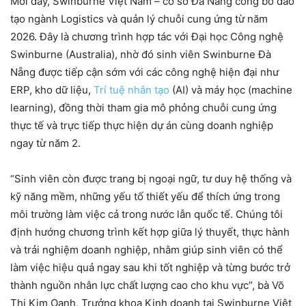
Mới đây, Swinburne Việt Nam – cơ sở Đà Nẵng công bố đào
tạo ngành Logistics và quản lý chuỗi cung ứng từ năm
2026. Đây là chương trình hợp tác với Đại học Công nghệ
Swinburne (Australia), nhờ đó sinh viên Swinburne Đà
Nẵng được tiếp cận sớm với các công nghệ hiện đại như
ERP, kho dữ liệu,
Trí tuệ nhân tạo
(AI) và máy học (machine
learning), đồng thời tham gia mô phỏng chuỗi cung ứng
thực tế và trực tiếp thực hiện dự án cùng doanh nghiệp
ngay từ năm 2.
“Sinh viên còn được trang bị ngoại ngữ, tư duy hệ thống và
kỹ năng mềm, những yếu tố thiết yếu để thích ứng trong
môi trường làm việc cả trong nước lẫn quốc tế. Chúng tôi
định hướng chương trình kết hợp giữa lý thuyết, thực hành
và trải nghiệm doanh nghiệp, nhằm giúp sinh viên có thể
làm việc hiệu quả ngay sau khi tốt nghiệp và từng bước trở
thành nguồn nhân lực chất lượng cao cho khu vực”, bà Võ
Thị Kim Oanh, Trưởng khoa Kinh doanh tại Swinburne Việt