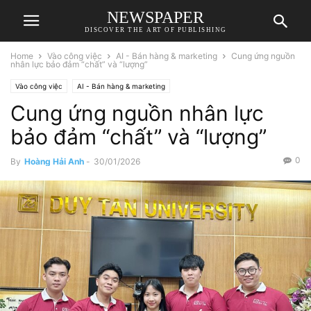
NEWSPAPER
DISCOVER THE ART OF PUBLISHING
Home
Vào công việc
AI - Bán hàng & marketing
Cung ứng nguồn
nhân lực bảo đảm “chất” và “lượng”
Vào công việc
AI - Bán hàng & marketing
Cung ứng nguồn nhân lực
bảo đảm “chất” và “lượng”
0
By
Hoàng Hải Anh
-
30/01/2026