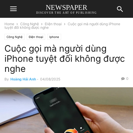
NEWSPAPER
DISCOVER THE ART OF PUBLISHING
Home
Công Nghệ
Điện thoại
Cuộc gọi mà người dùng iPhone
tuyệt đối không được nghe
Công Nghệ
Điện thoại
Iphone
Cuộc gọi mà người dùng
iPhone tuyệt đối không được
nghe
0
By
Hoàng Hải Anh
-
04/08/2025