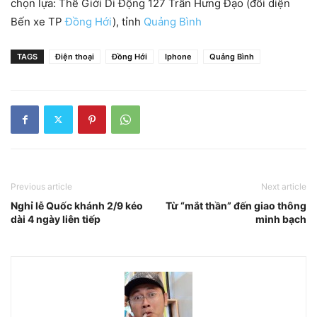
chọn lựa: Thế Giới Di Động 127 Trần Hưng Đạo (đối diện
Bến xe TP
Đồng Hới
), tỉnh
Quảng Bình
TAGS
Điện thoại
Đồng Hới
Iphone
Quảng Bình
Previous article
Next article
Nghỉ lễ Quốc khánh 2/9 kéo
Từ “mắt thần” đến giao thông
dài 4 ngày liên tiếp
minh bạch