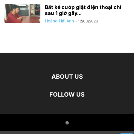
Bắt kẻ cướp giật điện thoại chỉ
sau 1 giờ gây...
Hoàng Hải Anh
-
12/03/2026
ABOUT US
FOLLOW US
©