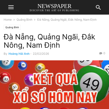
NEWSPAPER
DISCOVER THE ART OF PUBLISHING
Home
Quảng Bình
Đà Nẵng, Quảng Ngãi, Đắk Nông, Nam Định
Quảng Bình
Đà Nẵng, Quảng Ngãi, Đắk
Nông, Nam Định
0
By
Hoàng Hải Anh
-
22/02/2026