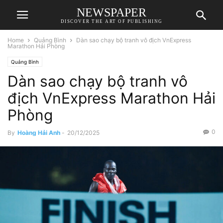
NEWSPAPER
DISCOVER THE ART OF PUBLISHING
Home
Quảng Bình
Dàn sao chạy bộ tranh vô địch VnExpress
Marathon Hải Phòng
Quảng Bình
Dàn sao chạy bộ tranh vô
địch VnExpress Marathon Hải
Phòng
0
By
Hoàng Hải Anh
-
20/12/2025