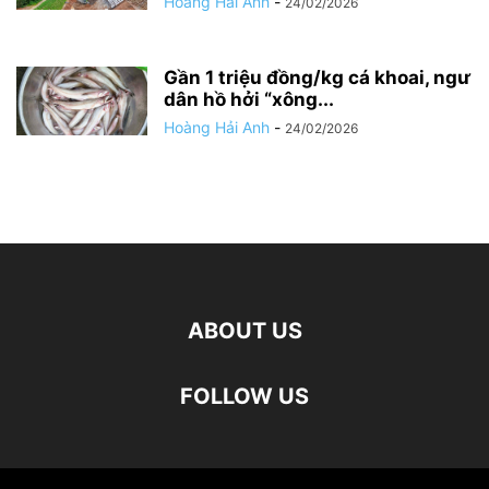
Hoàng Hải Anh
-
24/02/2026
Gần 1 triệu đồng/kg cá khoai, ngư
dân hồ hởi “xông...
Hoàng Hải Anh
-
24/02/2026
ABOUT US
FOLLOW US