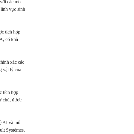
 với các mô
lĩnh vực sinh
c tích hợp
A, có khả
.
chính xác các
 vật lý của
c tích hợp
tự chủ, được
ệ AI và mô
ult Systèmes,