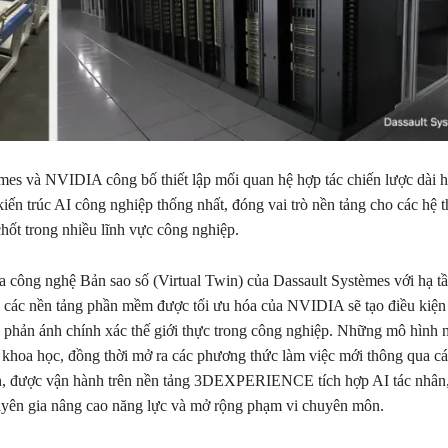
mes và NVIDIA công bố thiết lập mối quan hệ hợp tác chiến lược dài 
 kiến trúc AI công nghiệp thống nhất, đóng vai trò nền tảng cho các hệ
hốt trong nhiều lĩnh vực công nghiệp.
a công nghệ Bản sao số (Virtual Twin) của Dassault Systèmes với hạ tầ
 các nền tảng phần mềm được tối ưu hóa của NVIDIA sẽ tạo điều kiện
 phản ánh chính xác thế giới thực trong công nghiệp. Những mô hình 
sở khoa học, đồng thời mở ra các phương thức làm việc mới thông qua c
, được vận hành trên nền tảng 3DEXPERIENCE tích hợp AI tác nhân,
uyên gia nâng cao năng lực và mở rộng phạm vi chuyên môn.