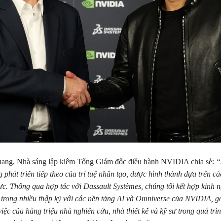
ang, Nhà sáng lập kiêm Tổng Giám đốc điều hành NVIDIA chia sẻ:
“
phát triển tiếp theo của trí tuệ nhân tạo, được hình thành dựa trên cá
hực. Thông qua hợp tác với Dassault Systèmes, chúng tôi kết hợp kinh
y trong nhiều thập kỷ với các nền tảng AI và Omniverse của NVIDIA, g
iệc của hàng triệu nhà nghiên cứu, nhà thiết kế và kỹ sư trong quá trì