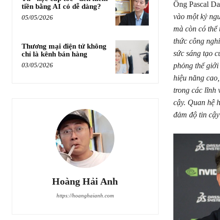
Ông Pascal Da
tiền bằng AI có dễ dàng?
vào một kỷ ngu
05/05/2026
mà còn có thể t
thức công ngh
Thương mại điện tử không
sức sáng tạo c
chỉ là kênh bán hàng
phỏng thế giới
03/05/2026
hiệu năng cao,
trong các lĩnh 
cậy. Quan hệ h
đảm độ tin cậy
Hoàng Hải Anh
https://hoanghaianh.com