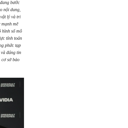
 đang bước
o nội dung,
ật lý và tri
ẩy mạnh mẽ
ô hình số mô
ực tính toán
ng phức tạp
 và đáng tin
 cơ sở bảo