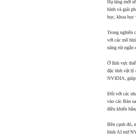
Hạ tầng mới sẽ
hình và giải p
học, khoa học v
Trong nghiên c
với các mô hì
năng rút ngắn đ
Ở lĩnh vực thi
đặc tính vật l
NVIDIA, giúp n
Đối với các nh
vào các Bản sa
điều khiển bằn
Bên cạnh đó, 
hình AI mở NV