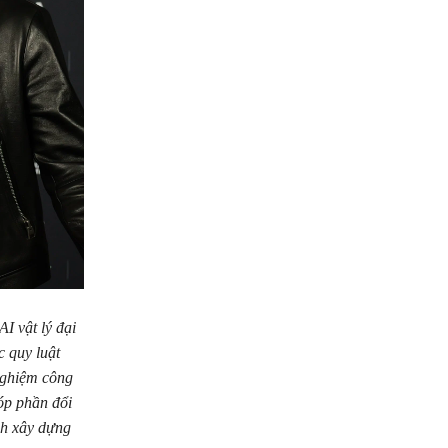
AI vật lý đại
c quy luật
 nghiệm công
óp phần đổi
nh xây dựng