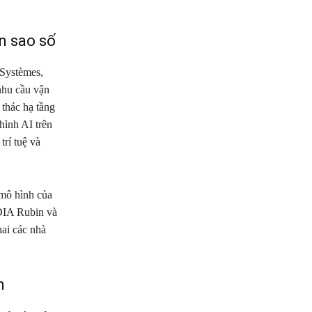
n sao số
 Systèmes,
nhu cầu vận
 thác hạ tầng
hình AI trên
rí tuệ và
mô hình của
IDIA Rubin và
ai các nhà
m