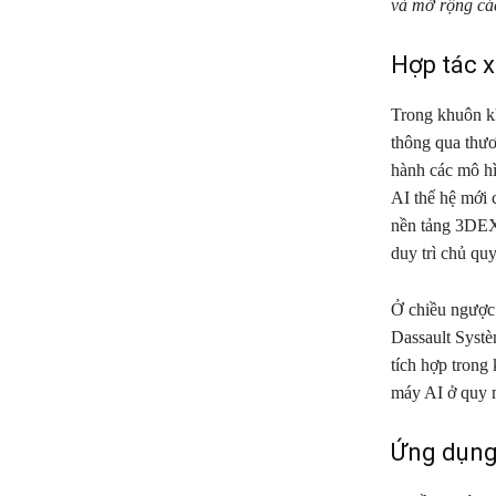
và mở rộng cá
Hợp tác x
Trong khuôn kh
thông qua thư
hành các mô hì
AI thế hệ mới 
nền tảng 3DEXP
duy trì chủ qu
Ở chiều ngược
Dassault Systè
tích hợp trong
máy AI ở quy 
Ứng dụng 