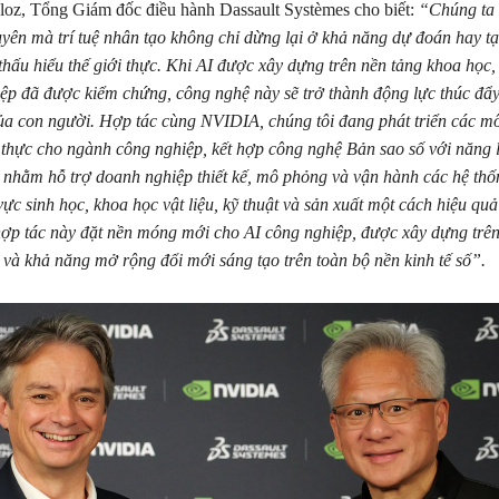
loz, Tổng Giám đốc điều hành Dassault Systèmes cho biết:
“Chúng ta
yên mà trí tuệ nhân tạo không chỉ dừng lại ở khả năng dự đoán hay tạ
hấu hiểu thế giới thực. Khi AI được xây dựng trên nền tảng khoa học, v
iệp đã được kiểm chứng, công nghệ này sẽ trở thành động lực thúc đ
ủa con người. Hợp tác cùng NVIDIA, chúng tôi đang phát triển các m
 thực cho ngành công nghiệp, kết hợp công nghệ Bản sao số với năng l
 nhằm hỗ trợ doanh nghiệp thiết kế, mô phỏng và vận hành các hệ thố
vực sinh học, khoa học vật liệu, kỹ thuật và sản xuất một cách hiệu quả
ợp tác này đặt nền móng mới cho AI công nghiệp, được xây dựng trên
 và khả năng mở rộng đổi mới sáng tạo trên toàn bộ nền kinh tế số”.