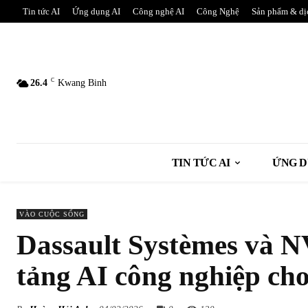
Tin tức AI
Ứng dụng AI
Công nghệ AI
Công Nghệ
Sản phẩm & dị
C
26.4
Kwang Binh
TIN TỨC AI
ỨNG D
VÀO CUỘC SỐNG
Dassault Systèmes và N
tảng AI công nghiệp cho