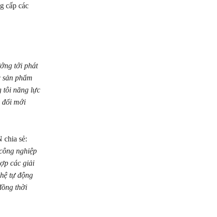
ng cấp các
ớng tới phát
c sản phẩm
 tôi năng lực
y đổi mới
chia sẻ:
 công nghiệp
ợp các giải
hệ tự động
đồng thời