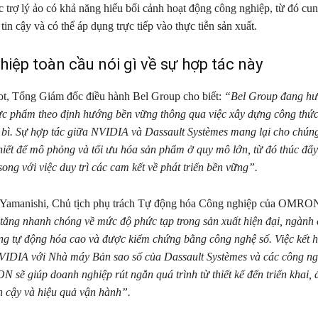
c trợ lý ảo có khả năng hiểu bối cảnh hoạt động công nghiệp, từ đó cu
tin cậy và có thể áp dụng trực tiếp vào thực tiễn sản xuất.
iệp toàn cầu nói gì về sự hợp tác này
ot, Tổng Giám đốc điều hành Bel Group cho biết:
“Bel Group đang hư
hực phẩm theo định hướng bền vững thông qua việc xây dựng công thứ
o bì. Sự hợp tác giữa NVIDIA và Dassault Systèmes mang lại cho chúng
thiết để mô phỏng và tối ưu hóa sản phẩm ở quy mô lớn, từ đó thúc đẩ
song với việc duy trì các cam kết về phát triển bền vững”.
Yamanishi, Chủ tịch phụ trách Tự động hóa Công nghiệp của OMRON 
tăng nhanh chóng về mức độ phức tạp trong sản xuất hiện đại, ngành
ng tự động hóa cao và được kiểm chứng bằng công nghệ số. Việc kết h
VIDIA với Nhà máy Bản sao số của Dassault Systèmes và các công ng
sẽ giúp doanh nghiệp rút ngắn quá trình từ thiết kế đến triển khai, 
n cậy và hiệu quả vận hành”.