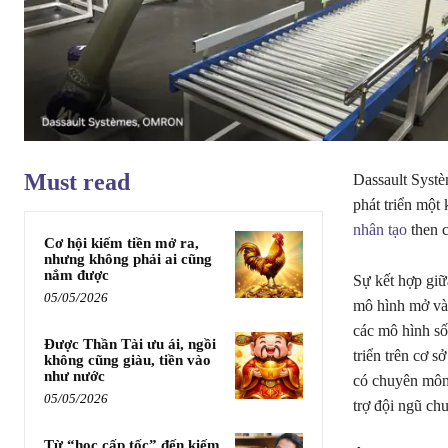
Must read
Dassault Systè
phát triển một
nhân tạo
then c
Cơ hội kiếm tiền mở ra,
nhưng không phải ai cũng
nắm được
Sự kết hợp giữ
05/05/2026
mô hình mở và
các mô hình số
Được Thần Tài ưu ái, ngồi
triển trên cơ 
không cũng giàu, tiền vào
như nước
có chuyên môn
05/05/2026
trợ đội ngũ ch
Từ “học cấp tốc” đến kiếm