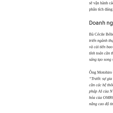
sẽ vận hành cá
phân tích đáng 
Doanh ngh
Bà Cécile Béli
triển ngành t
và cải tiến ba
tính toán cần 
sáng tạo song 
Ông Motohiro 
“Trước sự gia 
cần các hệ thố
pháp AI của N
hóa của OMRON 
nâng cao độ ti