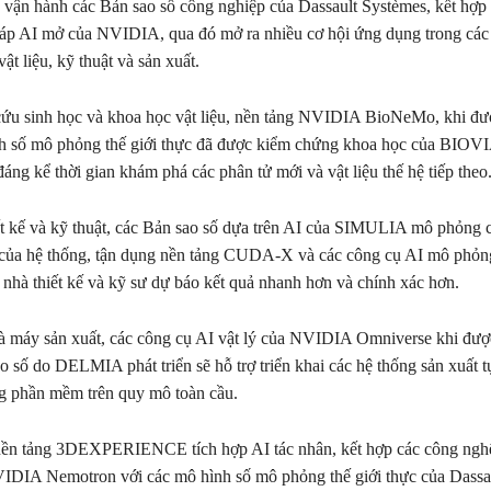
 vận hành các Bản sao số công nghiệp của Dassault Systèmes, kết hợp
háp AI mở của NVIDIA, qua đó mở ra nhiều cơ hội ứng dụng trong các 
ật liệu, kỹ thuật và sản xuất.
ứu sinh học và khoa học vật liệu, nền tảng NVIDIA BioNeMo, khi đượ
nh số mô phỏng thế giới thực đã được kiểm chứng khoa học của BIOVI
áng kể thời gian khám phá các phân tử mới và vật liệu thế hệ tiếp theo
ết kế và kỹ thuật, các Bản sao số dựa trên AI của SIMULIA mô phỏng 
ý của hệ thống, tận dụng nền tảng CUDA-X và các công cụ AI mô phỏng
hà thiết kế và kỹ sư dự báo kết quả nhanh hơn và chính xác hơn.
à máy sản xuất, các công cụ AI vật lý của NVIDIA Omniverse khi đượ
o số do DELMIA phát triển sẽ hỗ trợ triển khai các hệ thống sản xuất 
g phần mềm trên quy mô toàn cầu.
nền tảng 3DEXPERIENCE tích hợp AI tác nhân, kết hợp các công ngh
IDIA Nemotron với các mô hình số mô phỏng thế giới thực của Dassa