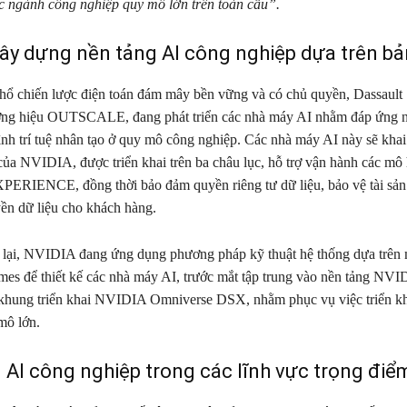
c ngành công nghiệp quy mô lớn trên toàn cầu”.
ây dựng nền tảng AI công nghiệp dựa trên bả
ổ chiến lược điện toán đám mây bền vững và có chủ quyền, Dassault
ơng hiệu OUTSCALE, đang phát triển các nhà máy AI nhằm đáp ứng 
nh trí tuệ nhân tạo ở quy mô công nghiệp. Các nhà máy AI này sẽ khai
của NVIDIA, được triển khai trên ba châu lục, hỗ trợ vận hành các mô 
ERIENCE, đồng thời bảo đảm quyền riêng tư dữ liệu, bảo vệ tài sản t
yền dữ liệu cho khách hàng.
 lại, NVIDIA đang ứng dụng phương pháp kỹ thuật hệ thống dựa trên 
mes để thiết kế các nhà máy AI, trước mắt tập trung vào nền tảng NV
 khung triển khai NVIDIA Omniverse DSX, nhằm phục vụ việc triển kh
mô lớn.
AI công nghiệp trong các lĩnh vực trọng điể