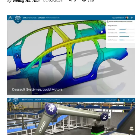
By
Hoàng Hải Anh
04/02/2026
0
130