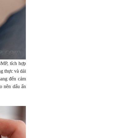
MP, tích hợp
g thực và dải
 mang đến cảm
ạo nên dấu ấn