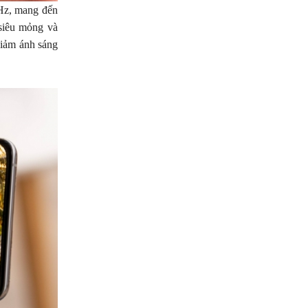
Hz, mang đến
 siêu mỏng và
giảm ánh sáng