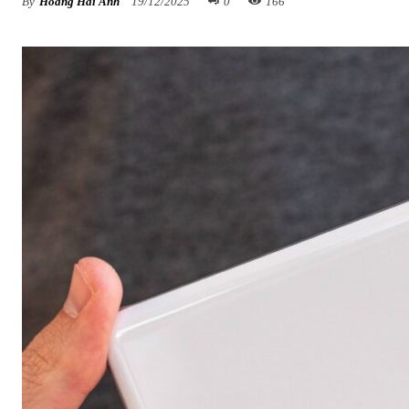
By
Hoàng Hải Anh
19/12/2025
0
166