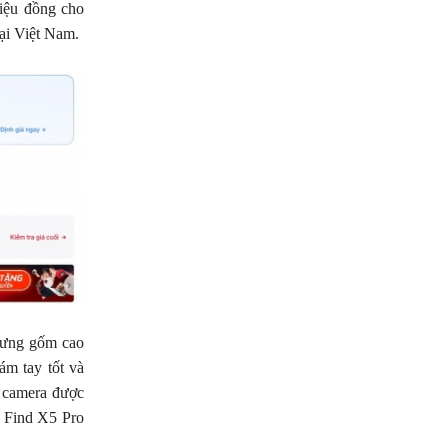
iệu đồng cho
ại Việt Nam.
 lưng gốm cao
ám tay tốt và
m camera được
ến Find X5 Pro