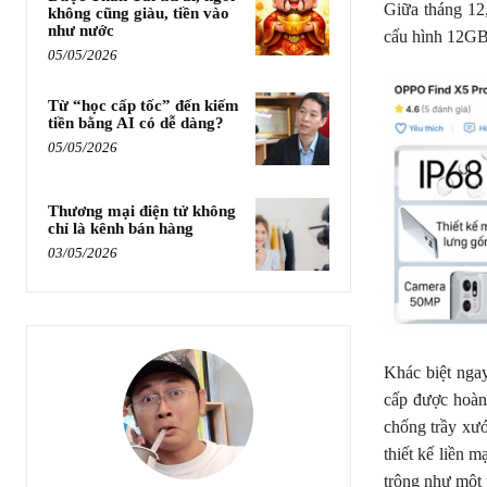
Giữa tháng 12
không cũng giàu, tiền vào
như nước
cấu hình 12GB
05/05/2026
Từ “học cấp tốc” đến kiếm
tiền bằng AI có dễ dàng?
05/05/2026
Thương mại điện tử không
chỉ là kênh bán hàng
03/05/2026
Khác biệt nga
cấp được hoàn
chống trầy xư
thiết kế liền m
trông như một 