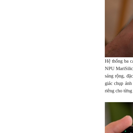
Hệ thống ba c
NPU MariSilico
sáng rộng, đặ
giác chụp ảnh
riêng cho từng