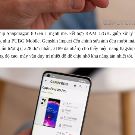
chip Snapdragon 8 Gen 1 mạnh mẽ, kết hợp RAM 12GB, giúp xử lý m
g như PUBG Mobile, Genshin Impact đến chỉnh sửa ảnh đều mượt mà,
ấn tượng (1228 đơn nhân, 3189 đa nhân) cho thấy hiệu năng flagship
g độ cao, máy vẫn duy trì nhiệt độ dễ chịu nhờ khả năng tản nhiệt tốt.