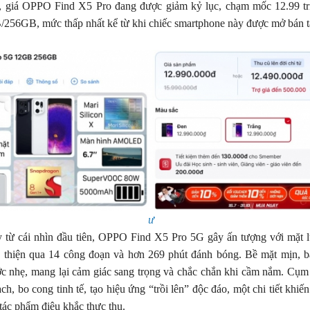
, giá OPPO Find X5 Pro đang được giảm kỷ lục, chạm mốc 12.99 tr
/256GB, mức thấp nhất kể từ khi chiếc smartphone này được mở bán t
ư
y từ cái nhìn đầu tiên, OPPO Find X5 Pro 5G gây ấn tượng với mặt
 thiện qua 14 công đoạn và hơn 269 phút đánh bóng. Bề mặt mịn, b
ớc nhẹ, mang lại cảm giác sang trọng và chắc chắn khi cầm nắm. Cụ
ạch, bo cong tinh tế, tạo hiệu ứng “trồi lên” độc đáo, một chi tiết khi
tác phẩm điêu khắc thực thụ.