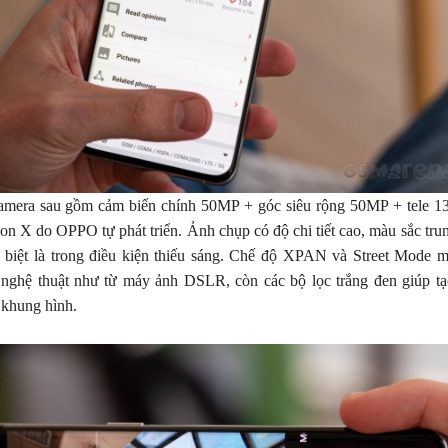
amera sau gồm cảm biến chính 50MP + góc siêu rộng 50MP + tele 13
n X do OPPO tự phát triển. Ảnh chụp có độ chi tiết cao, màu sắc trun
c biệt là trong điều kiện thiếu sáng. Chế độ XPAN và Street Mode
 nghệ thuật như từ máy ảnh DSLR, còn các bộ lọc trắng đen giúp t
 khung hình.