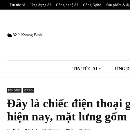
Tin tức AI
Ứng dụng AI
Công nghệ AI
Công Nghệ
Sản phẩm & dị
C
32
Kwang Binh
TIN TỨC AI
ỨNG D
IPHONE
OPPO
Đây là chiếc điện thoại 
hiện nay, mặt lưng gốm