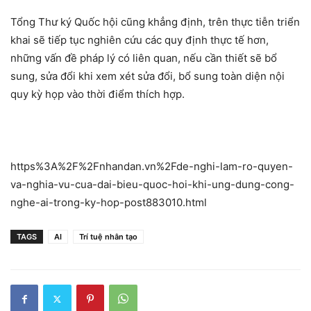
Tổng Thư ký Quốc hội cũng khẳng định, trên thực tiễn triển
khai sẽ tiếp tục nghiên cứu các quy định thực tế hơn,
những vấn đề pháp lý có liên quan, nếu cần thiết sẽ bổ
sung, sửa đổi khi xem xét sửa đổi, bổ sung toàn diện nội
quy kỳ họp vào thời điểm thích hợp.
https%3A%2F%2Fnhandan.vn%2Fde-nghi-lam-ro-quyen-
va-nghia-vu-cua-dai-bieu-quoc-hoi-khi-ung-dung-cong-
nghe-ai-trong-ky-hop-post883010.html
TAGS
AI
Trí tuệ nhân tạo