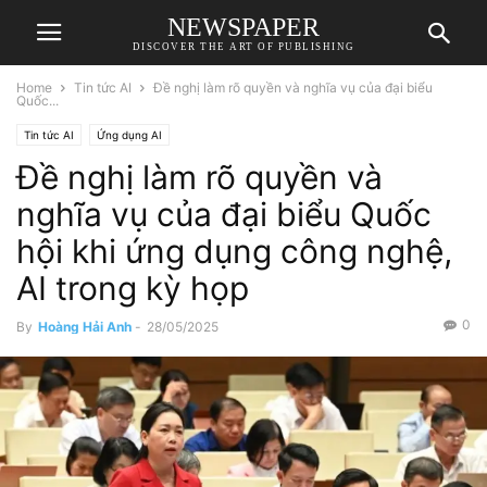
NEWSPAPER
DISCOVER THE ART OF PUBLISHING
Home
Tin tức AI
Đề nghị làm rõ quyền và nghĩa vụ của đại biểu
Quốc...
Tin tức AI
Ứng dụng AI
Đề nghị làm rõ quyền và
nghĩa vụ của đại biểu Quốc
hội khi ứng dụng công nghệ,
AI trong kỳ họp
0
By
Hoàng Hải Anh
-
28/05/2025